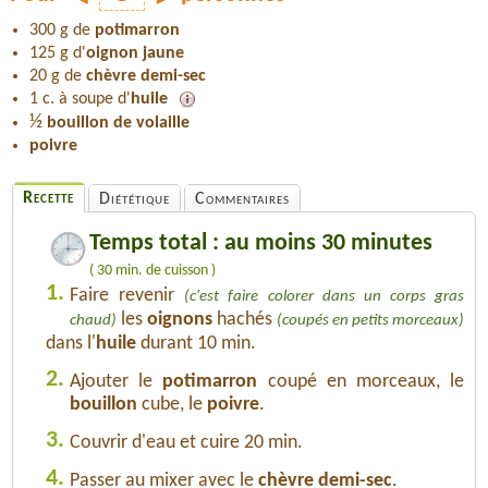
300 g de
potimarron
125 g d'
oignon jaune
20 g de
chèvre demi-sec
1 c. à soupe d'
huile
½
bouillon de volaille
poivre
Recette
Diététique
Commentaires
Temps total : au moins 30 minutes
( 30 min. de cuisson )
1.
Faire revenir
(c'est faire colorer dans un corps gras
les
oignons
hachés
chaud)
(coupés en petits morceaux)
dans l'
huile
durant 10 min.
2.
Ajouter le
potimarron
coupé en morceaux, le
bouillon
cube, le
poivre
.
3.
Couvrir d'eau et cuire 20 min.
4.
Passer au mixer avec le
chèvre demi-sec
.