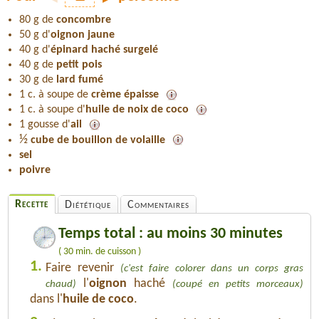
80 g de
concombre
50 g d'
oignon jaune
40 g d'
épinard haché surgelé
40 g de
petit pois
30 g de
lard fumé
1 c. à soupe de
crème épaisse
1 c. à soupe d'
huile de noix de coco
1 gousse d'
ail
½
cube de bouillon de volaille
sel
poivre
Recette
Diététique
Commentaires
Temps total : au moins 30 minutes
( 30 min. de cuisson )
1.
Faire revenir
(c'est faire colorer dans un corps gras
l'
oignon
haché
chaud)
(coupé en petits morceaux)
dans l'
huile de coco
.