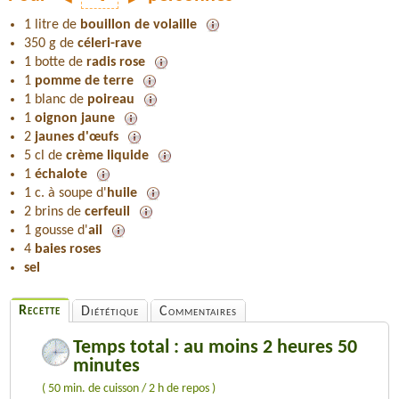
1 litre de
bouillon de volaille
350 g de
céleri-rave
1 botte de
radis rose
1
pomme de terre
1 blanc de
poireau
1
oignon jaune
2
jaunes d'œufs
5 cl de
crème liquide
1
échalote
1 c. à soupe d'
huile
2 brins de
cerfeuil
1 gousse d'
ail
4
baies roses
sel
Recette
Diététique
Commentaires
Temps total : au moins 2 heures 50
minutes
( 50 min. de cuisson / 2 h de repos )