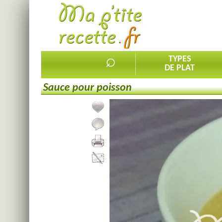
⌕
TYPES
DE PLAT
Sauce pour poisson
Ajouter la recette à mes favorites
Commenter, noter la recette
Imprimer la recette
Partager cette recette