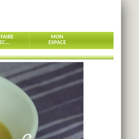
 FAIRE
MON
EC...
ESPACE