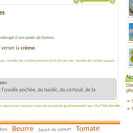
es
.
mélangé à son poids de farine)
, verser la
crème
.
on, recette de cuisine poissons et fruits de mer, recette de cuisine sauces
No
son»
Dan
'oseille pochée, du basilic, du cerfeuil, de la
pho
 de sauce pour poisson vous est proposée gracieusement par Ma P'tite Recette
Tomate
Beurre
Sauce au yaourt
fort