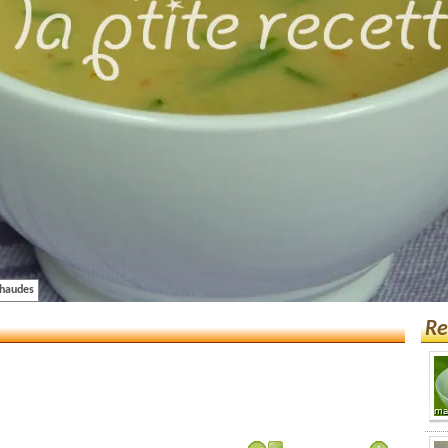
chaudes
Re