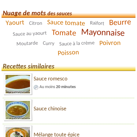
Nuage de mots
des sauces
Beurre
Sauce tomate
Yaourt
Raifort
Citron
Mayonnaise
Tomate
Sauce au yaourt
Poivron
Sauce à la crème
Moutarde
Curry
Poisson
Recettes similaires
Sauce romesco
Au moins
20 minutes
Sauce chinoise
Mélange toute épice