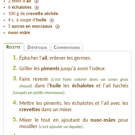
2 têtes d'
ail
6
échalotes
100 g de
crevette séchée
4 c. à soupe d'
huile
5
sucres en morceaux
nuoc-mâm
Recette
Diététique
Commentaires
1.
Éplucher l'
ail
, enlever les germes.
2.
Griller les
piments
jusqu'à avoir l'odeur.
3.
Faire revenir
(c'est faire colorer dans un corps gras
dans l'
huile
les
échalotes
et l'ail hachés
chaud)
.
(coupés en petits morceaux)
4.
Mettre les piments, les échalotes et l'ail avec les
crevettes
dans un mixer.
5.
Mixer le tout en ajoutant du
nuoc-mâm
pour
mouiller
.
(c'est ajouter un liquide)