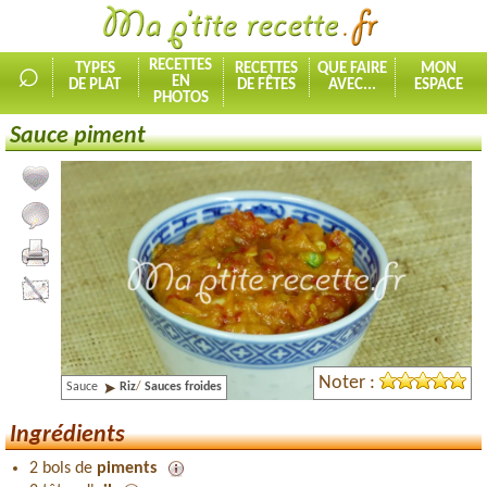
⌕
RECETTES
TYPES
RECETTES
QUE FAIRE
MON
EN
DE PLAT
DE FÊTES
AVEC...
ESPACE
PHOTOS
Sauce piment
Ajouter la recette à mes favorites
Commenter, noter la recette
Imprimer la recette
Partager cette recette
Noter :
Sauce
Riz
/
Sauces froides
Ingrédients
2 bols de
piments