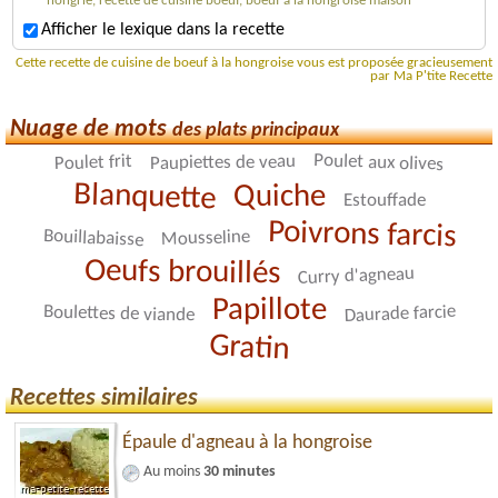
hongrie, recette de cuisine boeuf, boeuf à la hongroise maison
Afficher le lexique dans la recette
Cette recette de cuisine de boeuf à la hongroise vous est proposée gracieusement
par Ma P'tite Recette
Nuage de mots
des plats principaux
Poulet aux olives
Poulet frit
Paupiettes de veau
Blanquette
Quiche
Estouffade
Poivrons farcis
Bouillabaisse
Mousseline
Oeufs brouillés
Curry d'agneau
Papillote
Daurade farcie
Boulettes de viande
Gratin
Recettes similaires
Épaule d'agneau à la hongroise
Au moins
30 minutes