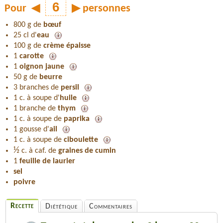
Pour
◀
▶
personnes
800 g de
bœuf
25 cl d'
eau
100 g de
crème épaisse
1
carotte
1
oignon jaune
50 g de
beurre
3 branches de
persil
1 c. à soupe d'
huile
1 branche de
thym
1 c. à soupe de
paprika
1 gousse d'
ail
1 c. à soupe de
ciboulette
½
c. à caf. de
graines de cumin
1
feuille de laurier
sel
poivre
Recette
Diététique
Commentaires