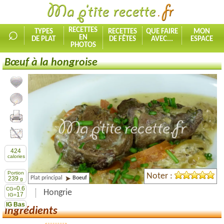
⌕
RECETTES
TYPES
RECETTES
QUE FAIRE
MON
EN
DE PLAT
DE FÊTES
AVEC...
ESPACE
PHOTOS
Bœuf à la hongroise
Ajouter la recette à mes favorites
Commenter, noter la recette
Imprimer la recette
Partager cette recette
424
calories
Portion
Noter :
Plat principal
Boeuf
239
g
0.6
CG=
Hongrie
17
IG=
IG Bas
Ingrédients