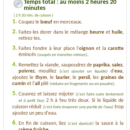
Temps total : au moins 2 heures 20
minutes
( 2 h 20 min. de cuisson )
1.
Coupez le
bœuf
en morceaux.
2.
Faites-les dorer dans le mélange
beurre
et
huile
,
retirez-les.
3.
Faites fondre à leur place l'
oignon
et la
carotte
émincés
.
(coupés en tranches minces)
4.
Remettez la viande, saupoudrez de
paprika
,
salez
,
poivrez
, mouillez
d'
eau
,
(c'est ajouter un liquide)
ajoutez le
thym
, le
laurier
, le
persil
, les
graines de
cumin
et l'
ail
pilé
.
(réduire en fragments ou en poudre)
5.
Couvrez et laissez mijoter
(c'est faire cuire lentement
2 h à feu très doux. Si le liquide de
et à petit feu)
cuisson réduit
trop
(c'est faire évaporer une partie de l'eau)
ajoutez un peu d'eau.
6.
En fin de cuisson, liez
la sauce à la
(c'est épaissir)
crème fraîche
.