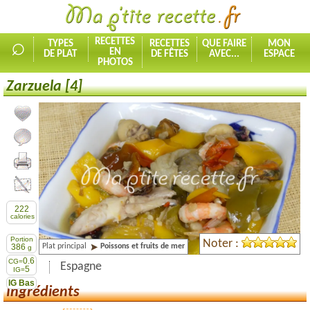
⌕
RECETTES
TYPES
RECETTES
QUE FAIRE
MON
EN
DE PLAT
DE FÊTES
AVEC...
ESPACE
PHOTOS
Zarzuela [4]
Ajouter la recette à mes favorites
Commenter, noter la recette
Imprimer la recette
Partager cette recette
222
calories
Portion
Noter :
Plat principal
Poissons et fruits de mer
386
g
0.6
CG=
Espagne
5
IG=
IG Bas
Ingrédients