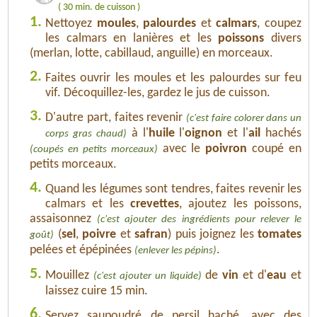
( 30 min. de cuisson )
1.
Nettoyez
moules
,
palourdes
et
calmars
, coupez
les calmars en lanières et les
poissons
divers
(merlan, lotte, cabillaud, anguille) en morceaux.
2.
Faites ouvrir les moules et les palourdes sur feu
vif. Décoquillez-les, gardez le jus de cuisson.
3.
D'autre part, faites revenir
(c'est faire colorer dans un
à l'
huile
l'
oignon
et l'
ail
hachés
corps gras chaud)
avec le
poivron
coupé en
(coupés en petits morceaux)
petits morceaux.
4.
Quand les légumes sont tendres, faites revenir les
calmars et les
crevettes
, ajoutez les poissons,
assaisonnez
(c'est ajouter des ingrédients pour relever le
(
sel
,
poivre
et
safran
) puis joignez les
tomates
goût)
pelées et épépinées
.
(enlever les pépins)
5.
Mouillez
de
vin
et d'
eau
et
(c'est ajouter un liquide)
laissez cuire 15 min.
6.
Servez saupoudré de persil haché, avec des