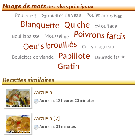
Nuage de mots
des plats principaux
Poulet aux olives
Paupiettes de veau
Poulet frit
Blanquette
Quiche
Estouffade
Poivrons farcis
Mousseline
Bouillabaisse
Oeufs brouillés
Curry d'agneau
Papillote
Daurade farcie
Boulettes de viande
Gratin
Recettes similaires
Zarzuela
Au moins
12 heures 30 minutes
Zarzuela [2]
Au moins
31 minutes