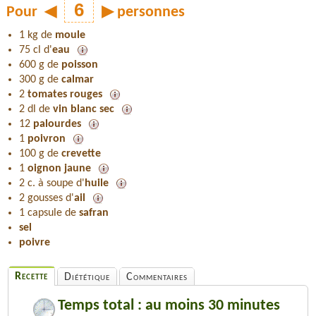
Pour
◀
▶
personnes
1 kg de
moule
75 cl d'
eau
600 g de
poisson
300 g de
calmar
2
tomates rouges
2 dl de
vin blanc sec
12
palourdes
1
poivron
100 g de
crevette
1
oignon jaune
2 c. à soupe d'
huile
2 gousses d'
ail
1 capsule de
safran
sel
poivre
Recette
Diététique
Commentaires
Temps total : au moins 30 minutes