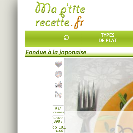
⌕
TYPES
DE PLAT
Fondue à la japonaise
Ajouter la recette à mes favorites
Commenter, noter la recette
Imprimer la recette
Partager cette recette
518
calories
Portion
398
g
18.1
CG=
44
IG=