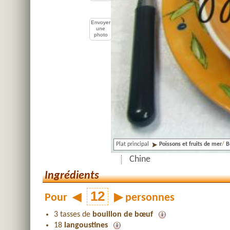
Envoyer
une
photo
Plat principal
Poissons et fruits de mer
/
B
Chine
Ingrédients
Pour
◀
▶
personnes
3 tasses de
bouillon de bœuf
18
langoustines