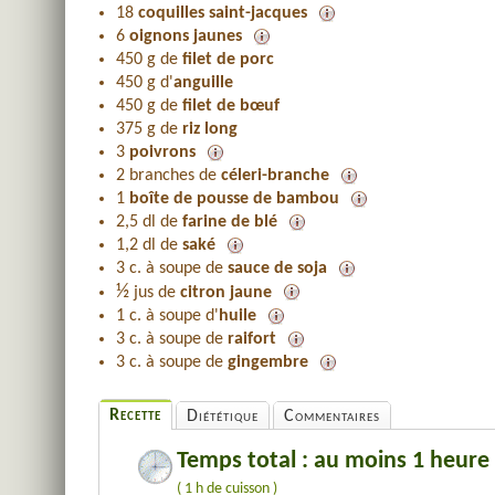
18
coquilles saint-jacques
6
oignons jaunes
450 g de
filet de porc
450 g d'
anguille
450 g de
filet de bœuf
375 g de
riz long
3
poivrons
2 branches de
céleri-branche
1
boîte de pousse de bambou
2,5 dl de
farine de blé
1,2 dl de
saké
3 c. à soupe de
sauce de soja
½
jus de
citron jaune
1 c. à soupe d'
huile
3 c. à soupe de
raifort
3 c. à soupe de
gingembre
Recette
Diététique
Commentaires
Temps total : au moins 1 heure
( 1 h de cuisson )