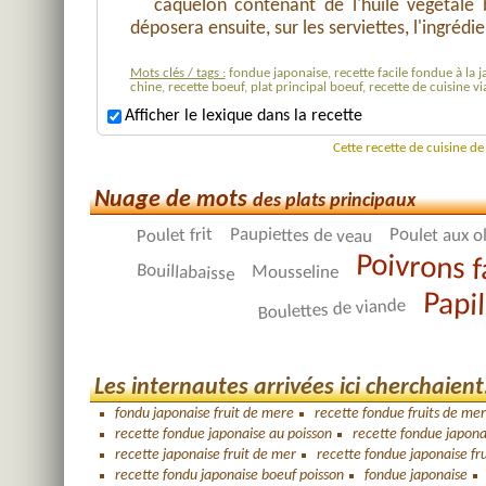
caquelon contenant de l'huile végétale b
déposera ensuite, sur les serviettes, l'ingrédie
Mots clés / tags :
fondue japonaise, recette facile fondue à la j
chine, recette boeuf, plat principal boeuf, recette de cuisine 
Afficher le lexique dans la recette
Cette recette de cuisine d
Nuage de mots
des plats principaux
Paupiettes de veau
Poulet frit
Poulet aux o
Poivrons f
Bouillabaisse
Mousseline
Papil
Boulettes de viande
Les internautes arrivées ici cherchaient.
fondu japonaise fruit de mere
recette fondue fruits de mer
recette fondue japonaise au poisson
recette fondue japona
recette japonaise fruit de mer
recette fondue japonaise fr
recette fondu japonaise boeuf poisson
fondue japonaise