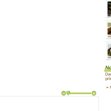
No
Dan
pri