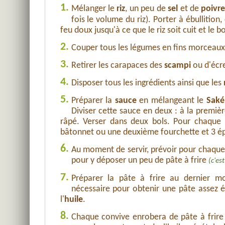
1.
Mélanger le
riz
, un peu de
sel
et de
poivr
fois le volume du riz). Porter à ébullition
feu doux jusqu'à ce que le riz soit cuit et le
2.
Couper tous les légumes en fins morceaux 
3.
Retirer les carapaces des
scampi
ou d'écre
4.
Disposer tous les ingrédients ainsi que les
5.
Préparer la
sauce
en mélangeant le
Saké
Diviser cette sauce en deux : à la premièr
râpé. Verser dans deux bols. Pour chaque 
bâtonnet ou une deuxième fourchette et 3 épa
6.
Au moment de servir, prévoir pour chaque 
pour y déposer un peu de pâte à frire
(c'es
7.
Préparer la pâte à frire au dernier
nécessaire pour obtenir une pâte assez ép
l'
huile
.
8.
Chaque convive enrobera de pâte à frire l