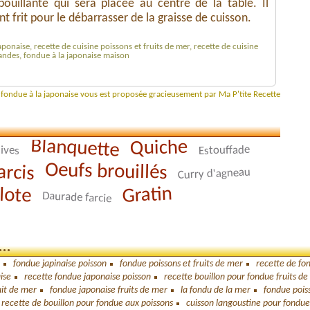
ouillante qui sera placée au centre de la table. Il
nt frit pour le débarrasser de la graisse de cuisson.
aponaise, recette de cuisine poissons et fruits de mer, recette de cuisine
viandes, fondue à la japonaise maison
e fondue à la japonaise vous est proposée gracieusement par Ma P'tite Recette
Blanquette
Quiche
Estouffade
lives
arcis
Oeufs brouillés
Curry d'agneau
lote
Gratin
Daurade farcie
..
fondue japinaise poisson
fondue poissons et fruits de mer
recette de fo
ise
recette fondue japonaise poisson
recette bouillon pour fondue fruits d
uit de mer
fondue japonaise fruits de mer
la fondu de la mer
fondue pois
recette de bouillon pour fondue aux poissons
cuisson langoustine pour fondue