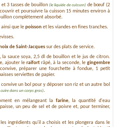
e
et 3 tasses de bouillon
de bœuf (2
(le liquide de cuisson)
, couvrir et poursuivre la cuisson 15 minutes environ à
 bouillon complètement absorbé.
ainsi que le
poisson
et les viandes en fines tranches.
visses.
noix de Saint-Jacques
sur des plats de service.
, la sauce soya, 2,5 dl de bouillon et le jus de citron.
e, ajouter le
raifort
râpé, à la seconde, le
gingembre
convive, préparer une fourchette à fondue, 1 petit
isses serviettes de papier.
convive un bol pour y déposer son riz et un autre bol
.
t cuire dans un corps gras)
 moment en mélangeant la
farine
, la quantité d'eau
aisse, un peu de sel et de poivre et, pour terminer,
es ingrédients qu'il a choisis et les plongera dans le