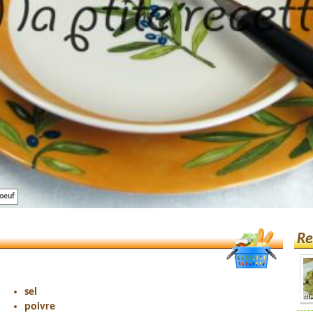
oeuf
Re
sel
poivre