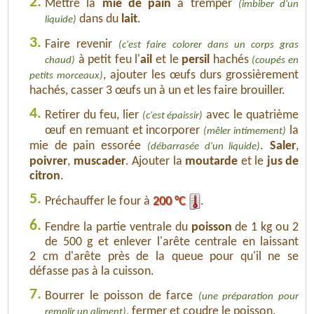
2.
Mettre la
mie de pain
à tremper
(imbiber d'un
dans du
lait
.
liquide)
3.
Faire revenir
(c'est faire colorer dans un corps gras
à petit feu l'
ail
et le
persil
hachés
chaud)
(coupés en
, ajouter les œufs durs grossièrement
petits morceaux)
hachés, casser 3 œufs un à un et les faire brouiller.
4.
Retirer du feu, lier
avec le quatrième
(c'est épaissir)
œuf en remuant et incorporer
la
(mêler intimement)
mie de pain essorée
.
Saler
,
(débarrasée d'un liquide)
poivrer
,
muscader
. Ajouter la
moutarde
et le
jus de
citron
.
5.
Préchauffer le four à
200 °C
.
6.
Fendre la partie ventrale du
poisson
de 1 kg ou 2
de 500 g et enlever l'arête centrale en laissant
2 cm d'arête près de la queue pour qu'il ne se
défasse pas à la cuisson.
7.
Bourrer le poisson de farce
(une préparation pour
, fermer et coudre le poisson.
remplir un aliment)