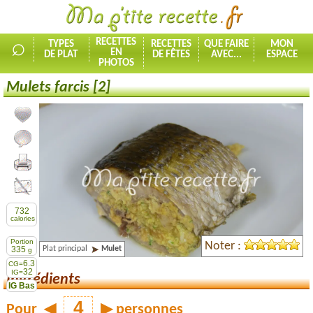
⌕
RECETTES
TYPES
RECETTES
QUE FAIRE
MON
EN
DE PLAT
DE FÊTES
AVEC...
ESPACE
PHOTOS
Mulets farcis [2]
Ajouter la recette à mes favorites
Commenter, noter la recette
Imprimer la recette
Partager cette recette
732
calories
Portion
Noter :
Plat principal
Mulet
335
g
6.3
CG=
32
IG=
Ingrédients
IG Bas
Pour
◀
▶
personnes