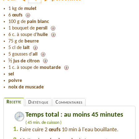
1 kg de
mulet
6
œufs
100 g de
pain blanc
1 bouquet de
persil
6 c. à soupe d'
huile
75 g de
beurre
5 cl de
lait
5 gousses d'
ail
½
jus de citron
1 c. à soupe de
moutarde
sel
poivre
noix de muscade
Recette
Diététique
Commentaires
Temps total : au moins 45 minutes
( 45 min. de cuisson )
1.
Faire cuire 2
œufs
10 min à l'eau bouillante.