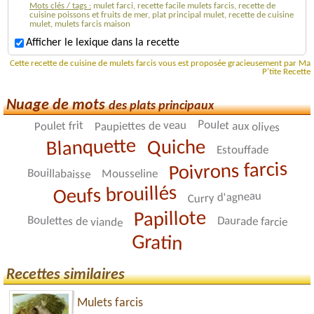
Mots clés / tags :
mulet farci, recette facile mulets farcis, recette de
cuisine poissons et fruits de mer, plat principal mulet, recette de cuisine
mulet, mulets farcis maison
Afficher le lexique dans la recette
Cette recette de cuisine de mulets farcis vous est proposée gracieusement par Ma
P'tite Recette
Nuage de mots
des plats principaux
Poulet aux olives
Paupiettes de veau
Poulet frit
Blanquette
Quiche
Estouffade
Poivrons farcis
Bouillabaisse
Mousseline
Oeufs brouillés
Curry d'agneau
Papillote
Boulettes de viande
Daurade farcie
Gratin
Recettes similaires
Mulets farcis