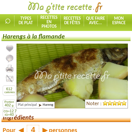
⌕
RECETTES
TYPES
RECETTES
QUE FAIRE
MON
EN
DE PLAT
DE FÊTES
AVEC...
ESPACE
PHOTOS
Harengs à la flamande
Ajouter la recette à mes favorites
Commenter, noter la recette
Imprimer la recette
Partager cette recette
612
calories
Portion
Noter :
Plat principal
Hareng
402
g
12.7
CG=
40
IG=
Ingrédients
Pour
◀
▶
personnes