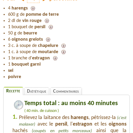
4
harengs
600 g de
pomme de terre
2 dl de
vin rouge
1 bouquet de
persil
50 g de
beurre
6
oignons grelots
3 c. à soupe de
chapelure
1 c. à soupe de
moutarde
1 branche d'
estragon
1
bouquet garni
sel
poivre
Recette
Diététique
Commentaires
Temps total : au moins 40 minutes
( 40 min. de cuisson )
1.
Prélevez la laitance des
harengs
, pétrissez-la
(c'est
avec le
persil
, l'
estragon
et les
oignons
malaxer)
hachés
ainsi que la
(coupés en petits morceaux)