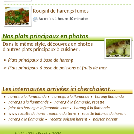
Rougail de harengs fumés
Au moins
1 heure 10 minutes
Nos plats principaux en photos
Dans le même style, découvrez en photos
d'autres plats principaux à cuisiner :
Plats principaux à base de hareng
Plats principaux à base de poissons et fruits de mer
Les internautes arrivées ici cherchaient...
harent a la flammande
harengs à la flamande
hareng flamande
harengs a la flammande
hareng à la flamande, recette
faire des hareng a la flamande .com
hareng à la flamende
www recette de harent pomme de terre
recette laitance de harent
hareng a la flamande
recette poisson harent
poisson harent
(c) Ma P'tite Recette 2026