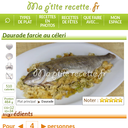
⌕
RECETTES
TYPES
RECETTES
QUE FAIRE
MON
EN
DE PLAT
DE FÊTES
AVEC...
ESPACE
PHOTOS
Daurade farcie au céleri
Ajouter la recette à mes favorites
Commenter, noter la recette
Imprimer la recette
Partager cette recette
510
calories
Portion
Noter :
Plat principal
Daurade
464
g
12
CG=
34
IG=
Ingrédients
Pour
◀
▶
personnes