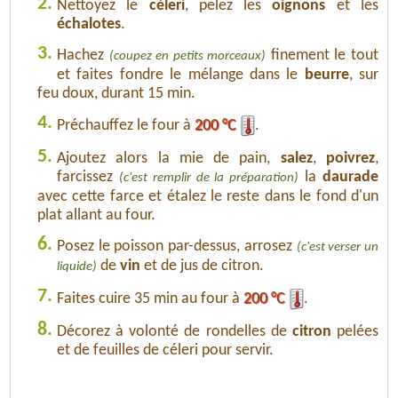
2.
Nettoyez le
céleri
, pelez les
oignons
et les
échalotes
.
3.
Hachez
finement le tout
(coupez en petits morceaux)
et faites fondre le mélange dans le
beurre
, sur
feu doux, durant 15 min.
4.
Préchauffez le four à
200 °C
.
5.
Ajoutez alors la mie de pain,
salez
,
poivrez
,
farcissez
la
daurade
(c'est remplir de la préparation)
avec cette farce et étalez le reste dans le fond d'un
plat allant au four.
6.
Posez le poisson par-dessus, arrosez
(c'est verser un
de
vin
et de jus de citron.
liquide)
7.
Faites cuire 35 min au four à
200 °C
.
8.
Décorez à volonté de rondelles de
citron
pelées
et de feuilles de céleri pour servir.