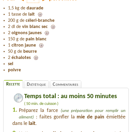
1,5 kg de
daurade
1 tasse de
lait
200 g de
céleri-branche
2 dl de
vin blanc sec
2
oignons jaunes
150 g de
pain blanc
1
citron jaune
50 g de
beurre
2
échalotes
sel
poivre
Recette
Diététique
Commentaires
Temps total : au moins 50 minutes
( 50 min. de cuisson )
1.
Préparez la farce
(une préparation pour remplir un
: faites gonfler la
mie de pain
émiettée
aliment)
dans le
lait
.