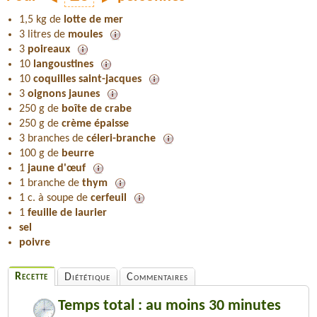
1,5 kg de
lotte de mer
3 litres de
moules
3
poireaux
10
langoustines
10
coquilles saint-jacques
3
oignons jaunes
250 g de
boîte de crabe
250 g de
crème épaisse
3 branches de
céleri-branche
100 g de
beurre
1
jaune d'œuf
1 branche de
thym
1 c. à soupe de
cerfeuil
1
feuille de laurier
sel
poivre
Recette
Diététique
Commentaires
Temps total : au moins 30 minutes