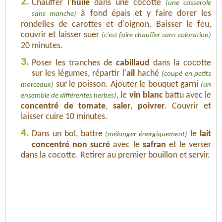
2.
Chauffer l'
huile
dans une cocotte
(une casserole
à fond épais et y faire dorer les
sans manche)
rondelles de carottes et d'oignon. Baisser le feu,
couvrir et laisser suer
(c'est faire chauffer sans coloration)
20 minutes.
3.
Poser les tranches de
cabillaud
dans la cocotte
sur les légumes, répartir l'
ail
haché
(coupé en petits
sur le poisson. Ajouter le bouquet garni
morceaux)
(un
, le
vin blanc
battu avec le
ensemble de différentes herbes)
concentré de tomate
,
saler
,
poivrer
. Couvrir et
laisser cuire 10 minutes.
4.
Dans un bol, battre
le
lait
(mélanger énergiquement)
concentré non sucré
avec le
safran
et le verser
dans la cocotte. Retirer au premier bouillon et servir.