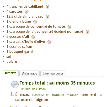
4 tranches de
cabillaud
4
carottes
12,5 cl de
vin blanc sec
1
oignon jaune
1 c. à soupe de
concentré de tomate
1 c. à soupe de
lait concentré écrémé non sucré
2 gousses d'
ail
1 c. à caf. d'
huile d'olive
1 dose de
safran
1
bouquet garni
sel
poivre
Recette
Diététique
Commentaires
Temps total : au moins 35 minutes
( 35 min. de cuisson )
1.
Émincez
finement la
(coupez en tranches minces)
carotte
et l'
oignon
.