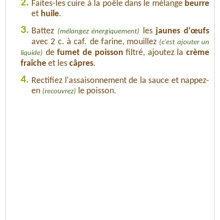
2.
Faites-les cuire à la poêle dans le mélange
beurre
et
huile
.
3.
Battez
les
jaunes d'œufs
(mélangez énergiquement)
avec 2 c. à caf. de farine, mouillez
(c'est ajouter un
de
fumet de poisson
filtré, ajoutez la
crème
liquide)
fraîche
et les
câpres
.
4.
Rectifiez l'assaisonnement de la sauce et nappez-
en
le poisson.
(recouvrez)