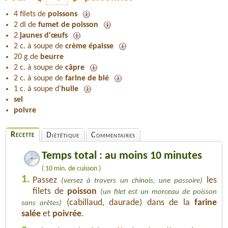
4 filets de
poissons
2 dl de
fumet de poisson
2
jaunes d'œufs
2 c. à soupe de
crème épaisse
20 g de
beurre
2 c. à soupe de
câpre
2 c. à soupe de
farine de blé
1 c. à soupe d'
huile
sel
poivre
Recette
Diététique
Commentaires
Temps total : au moins 10 minutes
( 10 min. de cuisson )
1.
Passez
les
(versez à travers un chinois, une passoire)
filets de
poisson
(un filet est un morceau de poisson
(cabillaud, daurade) dans de la
farine
sans arêtes)
salée
et
poivrée
.