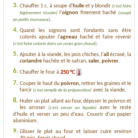
3.
Chauffer 1 c. à soupe d'
huile
et y blondir
(c'est faire
l'
oignon
finement haché
légèrement rissoler)
(coupé
.
en petits morceaux)
4.
Quand les oignons sont fondants sans être
colorés ajouter l'
agneau
haché et faire revenir
.
(c'est faire colorer dans un corps gras chaud)
5.
Ajouter à la viande, les pois chiches, l'
ail
écrasé, la
coriandre
hachée et le safran,
saler
,
poivrer
.
6.
Chauffer le four à
250 °C
.
7.
Couper le haut du
poivron
, retirer les graines et le
farcir
avec la viande.
(c'est remplir de la préparation)
8.
Huiler un plat allant au four, déposer le poivron et
les arroser
avec le reste
(c'est verser un liquide)
d'huile et verser un peu d'eau. Couvrir d'un papier
aluminium.
9.
Glisser le plat au four et laisser cuire environ