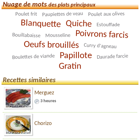
Nuage de mots
des plats principaux
Paupiettes de veau
Poulet aux olives
Poulet frit
Blanquette
Quiche
Estouffade
Poivrons farcis
Bouillabaisse
Mousseline
Oeufs brouillés
Curry d'agneau
Papillote
Boulettes de viande
Daurade farcie
Gratin
Recettes similaires
Merguez
3 heures
Chorizo