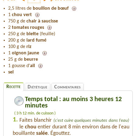
2,5 litres de
bouillon de bœuf
1
chou vert
750 g de
chair à saucisse
2
tomates rouges
250 g de
blette
(feuille)
200 g de
lard fumé
100 g de
riz
1
oignon jaune
25 g de
beurre
1 gousse d'
ail
sel
Recette
Diététique
Commentaires
Temps total : au moins 3 heures 12
minutes
( 3 h 12 min. de cuisson )
1.
Faites blanchir
(c'est cuire quelques minutes dans l'eau)
le
chou
entier durant 8 min environ dans de l'eau
bouillante
salée
. Égouttez.