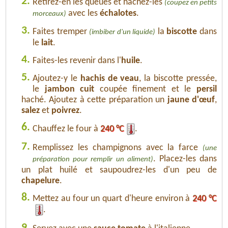
2.
Retirez-en les queues et hachez-les
(coupez en petits
avec les
échalotes
.
morceaux)
3.
Faites tremper
la
biscotte
dans
(imbiber d'un liquide)
le
lait
.
4.
Faites-les revenir dans l'
huile
.
5.
Ajoutez-y le
hachis de veau
, la biscotte pressée,
le
jambon cuit
coupée finement et le
persil
haché. Ajoutez à cette préparation un
jaune d'œuf
,
salez
et
poivrez
.
6.
Chauffez le four à
240 °C
.
7.
Remplissez les champignons avec la farce
(une
. Placez-les dans
préparation pour remplir un aliment)
un plat huilé et saupoudrez-les d'un peu de
chapelure
.
8.
Mettez au four un quart d'heure environ à
240 °C
.
9.