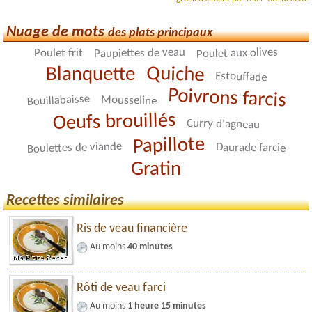
Nuage de mots
des plats principaux
Poulet aux olives
Paupiettes de veau
Poulet frit
Quiche
Blanquette
Estouffade
Poivrons farcis
Bouillabaisse
Mousseline
Oeufs brouillés
Curry d'agneau
Papillote
Boulettes de viande
Daurade farcie
Gratin
Recettes similaires
Ris de veau financière
Au moins
40 minutes
Rôti de veau farci
Au moins
1 heure 15 minutes