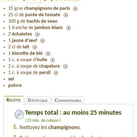
15 gros
champignons de paris
25 cl de
purée de tomate
100 g de
hachis de veau
1 tranche de
jambon blanc
2
échalotes
1
jaune d'œuf
2 cl de
lait
1
biscotte de blé
1 c. à soupe d'
huile
2 c. à soupe de
chapelure
1 c. à soupe de
persil
sel
poivre
Recette
Diététique
Commentaires
Temps total : au moins 25 minutes
( 25 min. de cuisson )
1.
Nettoyez les
champignons
.