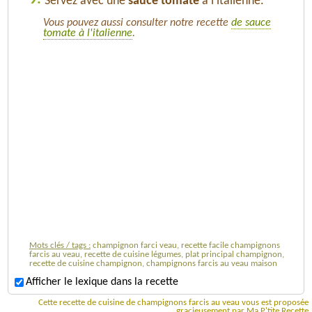
Servez avec une
sauce tomate
à l'italienne.
Vous pouvez aussi consulter notre recette
de sauce
tomate à l'italienne
.
Mots clés / tags :
champignon farci veau, recette facile champignons
farcis au veau, recette de cuisine légumes, plat principal champignon,
recette de cuisine champignon, champignons farcis au veau maison
Afficher le lexique dans la recette
Cette recette de cuisine de champignons farcis au veau vous est proposée
gracieusement par Ma P'tite Recette