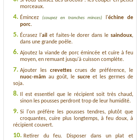
Si vous utilisez des brocolis : les couper en petits
morceaux.
4.
Émincez
l'
échine de
(coupez en tranches minces)
porc
.
5.
Écrasez l'
ail
et faites-le dorer dans le
saindoux
,
dans une grande poêle.
6.
Ajoutez la viande de porc émincée et cuire à feu
moyen, en remuant jusqu'à cuisson complète.
7.
Ajouter les
crevettes
crues de préférence, le
nuoc-mâm
au goût, le
sucre
et les germes de
soja.
8.
Il est essentiel que le récipient soit très chaud,
sinon les pousses perdront trop de leur humidité.
9.
Si l'on préfère les pousses tendres, plutôt que
croquantes, cuire plus longtemps, à feu doux, à
récipient couvert.
10.
Retirer du feu. Disposer dans un plat et