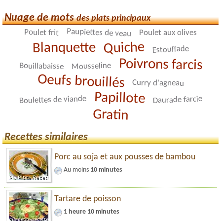
Nuage de mots
des plats principaux
Paupiettes de veau
Poulet frit
Poulet aux olives
Quiche
Blanquette
Estouffade
Poivrons farcis
Mousseline
Bouillabaisse
Oeufs brouillés
Curry d'agneau
Papillote
Boulettes de viande
Daurade farcie
Gratin
Recettes similaires
Porc au soja et aux pousses de bambou
Au moins
10 minutes
Tartare de poisson
1 heure 10 minutes