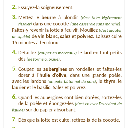
2.
Essuyez-la soigneusement.
3.
Mettez le
beurre
à blondir
(c'est faire légèrement
dans une cocotte
.
rissoler)
(une casserole sans manche)
Faites-y revenir la lotte à feu vif. Mouillez
(c'est ajouter
de
vin blanc
,
salez
et
poivrez
. Laissez cuire
un liquide)
15 minutes à feu doux.
4.
Détaillez
le
lard
en tout petits
(coupez en morceaux)
dés
.
(de forme cubique)
5.
Coupez les
aubergines
en rondelles et faites-les
dorer à l'
huile d'olive
, dans une grande poêle,
avec les lardons
, le
thym
, le
(un petit bâtonnet de porc)
laurier
et le
basilic
. Salez et poivrez.
6.
Quand les aubergines sont bien dorées, sortez-les
de la poêle et épongez-les
(c'est enlever l'excédent de
sur du papier absorbant.
liquide)
7.
Dès que la lotte est cuite, retirez-la de la cocotte.