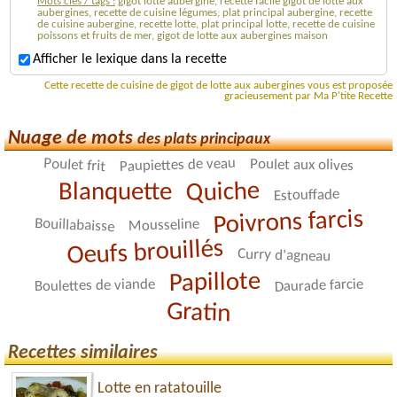
Mots clés / tags :
gigot lotte aubergine, recette facile gigot de lotte aux
aubergines, recette de cuisine légumes, plat principal aubergine, recette
de cuisine aubergine, recette lotte, plat principal lotte, recette de cuisine
poissons et fruits de mer, gigot de lotte aux aubergines maison
Afficher le lexique dans la recette
Cette recette de cuisine de gigot de lotte aux aubergines vous est proposée
gracieusement par Ma P'tite Recette
Nuage de mots
des plats principaux
Paupiettes de veau
Poulet frit
Poulet aux olives
Quiche
Blanquette
Estouffade
Poivrons farcis
Bouillabaisse
Mousseline
Oeufs brouillés
Curry d'agneau
Papillote
Daurade farcie
Boulettes de viande
Gratin
Recettes similaires
Lotte en ratatouille