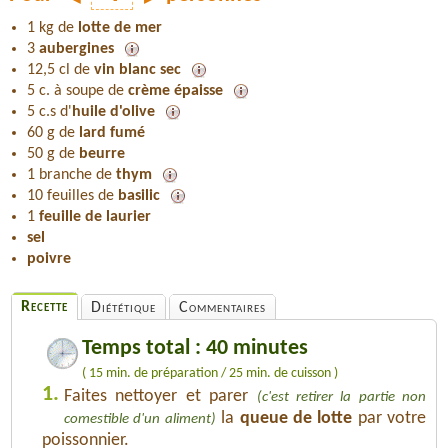
1 kg de
lotte de mer
3
aubergines
12,5 cl de
vin blanc sec
5 c. à soupe de
crème épaisse
5 c.s d'
huile d'olive
60 g de
lard fumé
50 g de
beurre
1 branche de
thym
10 feuilles de
basilic
1
feuille de laurier
sel
poivre
Recette
Diététique
Commentaires
Temps total : 40 minutes
( 15 min. de préparation / 25 min. de cuisson )
1.
Faites nettoyer et parer
(c'est retirer la partie non
la
queue de lotte
par votre
comestible d'un aliment)
poissonnier.