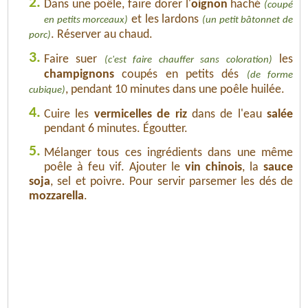
2.
Dans une poêle, faire dorer l'
oignon
haché
(coupé
et les lardons
en petits morceaux)
(un petit bâtonnet de
. Réserver au chaud.
porc)
3.
Faire suer
les
(c'est faire chauffer sans coloration)
champignons
coupés en petits dés
(de forme
, pendant 10 minutes dans une poêle huilée.
cubique)
4.
Cuire les
vermicelles de riz
dans de l'eau
salée
pendant 6 minutes. Égoutter.
5.
Mélanger tous ces ingrédients dans une même
poêle à feu vif. Ajouter le
vin chinois
, la
sauce
soja
, sel et poivre. Pour servir parsemer les dés de
mozzarella
.