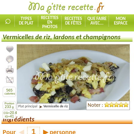
⌕
RECETTES
TYPES
RECETTES
QUE FAIRE
MON
EN
DE PLAT
DE FÊTES
AVEC...
ESPACE
PHOTOS
Vermicelles de riz, lardons et champignons
Ajouter la recette à mes favorites
Commenter, noter la recette
Imprimer la recette
Partager cette recette
565
calories
Portion
Noter :
Plat principal
Vermicelle de riz
233
g
20.4
CG=
41
IG=
Ingrédients
Pour
◀
▶
personne