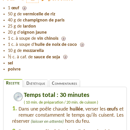
1
œuf
50 g de
vermicelle de riz
40 g de
champignon de paris
25 g de
lardon
20 g d'
oignon jaune
1 c. à soupe de
vin chinois
1 c. à soupe d'
huile de noix de coco
10 g de
mozzarella
½
c. à caf. de
sauce de soja
sel
poivre
Recette
Diététique
Commentaires
Temps total : 30 minutes
( 10 min. de préparation / 20 min. de cuisson )
1.
Dans une poêle chaude
huilée
, verser les
œufs
et
remuer constamment le temps qu'ils cuisent. Les
réserver
hors du feu.
(laisser en attente)