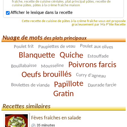
fraîche, recette de cuisine céréales, plat principal pâtes, recette de
cuisine pâtes, pâtes à la crème fraîche maison
Afficher le lexique dans la recette
Cette recette de cuisine de pâtes à la crème fraîche vous est proposée
gracieusement par Ma P'tite Recette
Nuage de mots
des plats principaux
Poulet aux olives
Paupiettes de veau
Poulet frit
Quiche
Blanquette
Estouffade
Poivrons farcis
Mousseline
Bouillabaisse
Oeufs brouillés
Curry d'agneau
Papillote
Daurade farcie
Boulettes de viande
Gratin
Recettes similaires
Fèves fraîches en salade
35 minutes