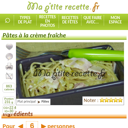
⌕
RECETTES
TYPES
RECETTES
QUE FAIRE
MON
EN
DE PLAT
DE FÊTES
AVEC...
ESPACE
PHOTOS
Pâtes à la crème fraîche
Ajouter la recette à mes favorites
Commenter, noter la recette
Imprimer la recette
Partager cette recette
863
calories
Portion
Noter :
Plat principal
Pâtes
231
g
22.4
CG=
30
IG=
Ingrédients
Pour
◀
▶
personnes