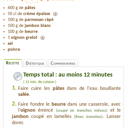
600 g de
pâtes
50 cl de
crème épaisse
100 g de
parmesan râpé
100 g de
jambon blanc
100 g de
beurre
1
oignon grelot
sel
poivre
Recette
Diététique
Commentaires
Temps total : au moins 12 minutes
( 12 min. de cuisson )
1.
Faire cuire les
pâtes
dans de l'eau bouillante
salée
.
2.
Faire fondre le
beurre
dans une casserole, avec
l'
oignon
émincé
et le
(coupé en tranches minces)
jambon
coupé en lamelles
. Laisser
(fines tranches)
dorer.