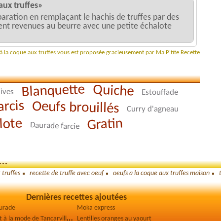
aux truffes»
ration en remplaçant le hachis de truffes par des
ent revenues au beurre avec une petite échalote
 à la coque aux truffes vous est proposée gracieusement par Ma P'tite Recette
Blanquette
Quiche
lives
Estouffade
arcis
Oeufs brouillés
Curry d'agneau
lote
Gratin
Daurade farcie
..
 truffes
recette de truffe avec oeuf
oeufs a la coque aux truffes maison
Dernières recettes ajoutées
aurade
Moka express
V
ol-au-vent à la mode de Tancarville
Lentilles oranges au yaourt