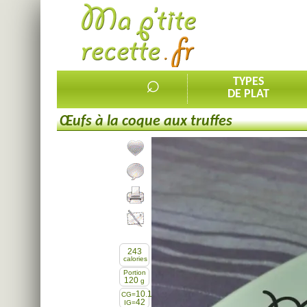
⌕
TYPES
DE PLAT
Œufs à la coque aux truffes
Ajouter la recette à mes favorites
Commenter, noter la recette
Imprimer la recette
Partager cette recette
243
calories
Portion
120
g
10.1
CG=
42
IG=