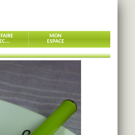
 FAIRE
MON
EC...
ESPACE