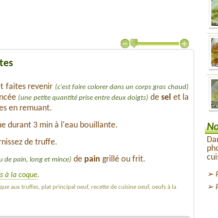
tes
t faites revenir
(c'est faire colorer dans un corps gras chaud)
incée
de
sel
et la
(une petite quantité prise entre deux doigts)
tes en remuant.
e durant 3 min à l'eau bouillante.
No
Dan
nissez de truffe.
pho
cui
de
pain
grillé ou frit.
u de pain, long et mince)
s à la coque
.
que aux truffes, plat principal oeuf, recette de cuisine oeuf, oeufs à la