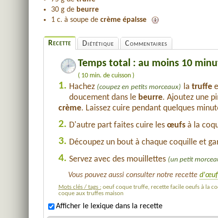
30 g de
beurre
1 c. à soupe de
crème épaisse
Recette
Diététique
Commentaires
Temps total : au moins 10 minu
( 10 min. de cuisson )
1.
Hachez
la
truffe
e
(coupez en petits morceaux)
doucement dans le
beurre
. Ajoutez une p
crème
. Laissez cuire pendant quelques minu
2.
D'autre part faites cuire les
œufs
à la coqu
3.
Découpez un bout à chaque coquille et gar
4.
Servez avec des mouillettes
(un petit morcea
Vous pouvez aussi consulter notre recette
d'œuf
Mots clés / tags :
oeuf coque truffe, recette facile oeufs à la co
coque aux truffes maison
Afficher le lexique dans la recette