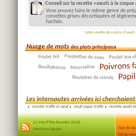
Conseil sur la recette «oeufs à la coque 
Vous pouvez faire le même genre de prépa
crevettes grises décortiquées et légèrem
hachée.
Cette recette de cuisine d'oeufs
Nuage de mots
des plats principaux
Paupiettes de veau
Poulet aux o
Poulet frit
Poivrons f
Bouillabaisse
Mousseline
Papil
Boulettes de viande
Les internautes arrivées ici cherchaient.
recette truffe et oeuf
oeuf coque truffe
recette oeufs et
(c) Ma P'tite Recette 2026
Tian de d
Mentions légales