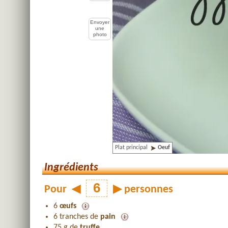
Envoyer
une
photo
Plat principal
Oeuf
Ingrédients
Pour
◀
▶
personnes
6
œufs
6 tranches de
pain
75 g de
truffe