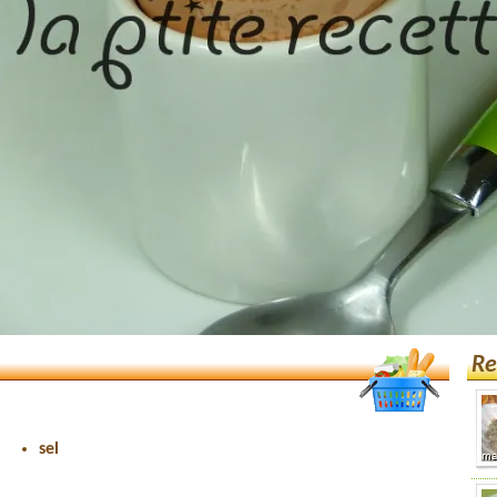
Re
sel