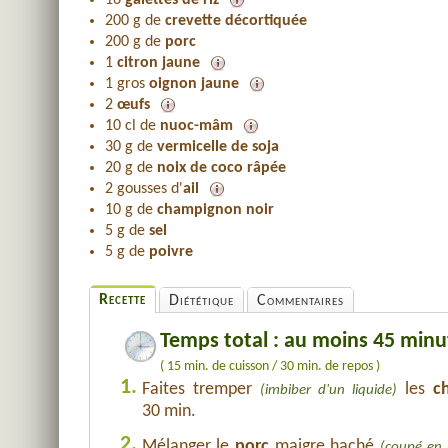
16
galettes de riz
200 g de
crevette décortiquée
200 g de
porc
1
citron jaune
1 gros
oignon jaune
2
œufs
10 cl de
nuoc-mâm
30 g de
vermicelle de soja
20 g de
noix de coco râpée
2 gousses d'
ail
10 g de
champignon noir
5 g de
sel
5 g de
poivre
Recette
Diététique
Commentaires
Temps total : au moins 45 minu
( 15 min. de cuisson / 30 min. de repos )
1.
Faites tremper
les
c
(imbiber d'un liquide)
30 min.
2.
Mélanger le
porc
maigre haché
(coupé en 