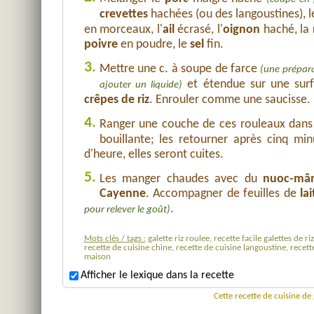
crevettes
hachées (ou des langoustines), l
en morceaux, l'
ail
écrasé, l'
oignon
haché, la
poivre
en poudre, le
sel
fin.
3.
Mettre une c. à soupe de farce
(une prépara
et étendue sur une surf
ajouter un liquide)
crêpes de riz
. Enrouler comme une saucisse. 
4.
Ranger une couche de ces rouleaux dan
bouillante; les retourner après cinq m
d'heure, elles seront cuites.
5.
Les manger chaudes avec du
nuoc-mâ
Cayenne
. Accompagner de feuilles de
la
.
pour relever le goût)
Mots clés / tags :
galette riz roulee, recette facile galettes de r
recette de cuisine chine, recette de cuisine langoustine, recett
maison
Afficher le lexique dans la recette
Cette recette de cuisine de