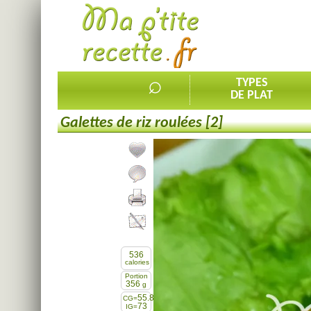
⌕
TYPES
DE PLAT
Galettes de riz roulées [2]
Ajouter la recette à mes favorites
Commenter, noter la recette
Imprimer la recette
Partager cette recette
536
calories
Portion
356
g
55.8
CG=
73
IG=