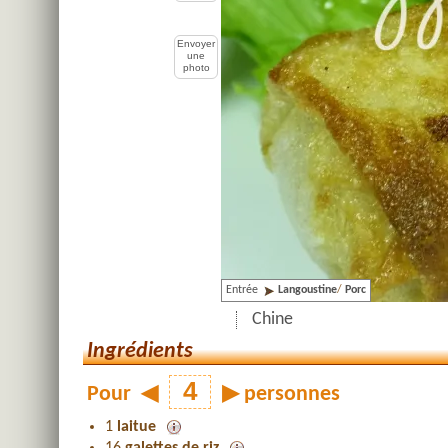
Envoyer
une
photo
Entrée
Langoustine
/
Porc
Chine
Ingrédients
Pour
◀
▶
personnes
1
laitue