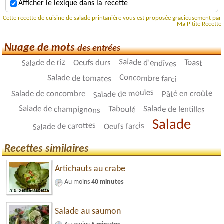
Afficher le lexique dans la recette
Cette recette de cuisine de salade printanière vous est proposée gracieusement par
Ma P'tite Recette
Nuage de mots
des entrées
Salade d'endives
Salade de riz
Toast
Oeufs durs
Concombre farci
Salade de tomates
Salade de moules
Pâté en croûte
Salade de concombre
Salade de champignons
Taboulé
Salade de lentilles
Salade
Salade de carottes
Oeufs farcis
Recettes similaires
Artichauts au crabe
Au moins
40 minutes
Salade au saumon