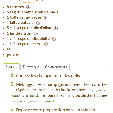
8
carottes
500 g de
champignon de paris
1 botte de
radis rose
1
laitue batavia
5 c. à soupe d'
huile d'olive
1
jus de citron
1 c. à soupe de
ciboulette
1 c. à soupe de
persil
sel
poivre
Recette
Diététique
Commentaires
1.
Coupez les champinons et les
radis
.
2.
Mélangez les
champignons
avec les
carottes
râpées, les radis, la
batavia
émincée
(coupée en
, le
persil
et la
ciboulette
hachée
tranches minces)
.
(coupée en petits morceaux)
3.
Déposez cette préparation dans un saladier.