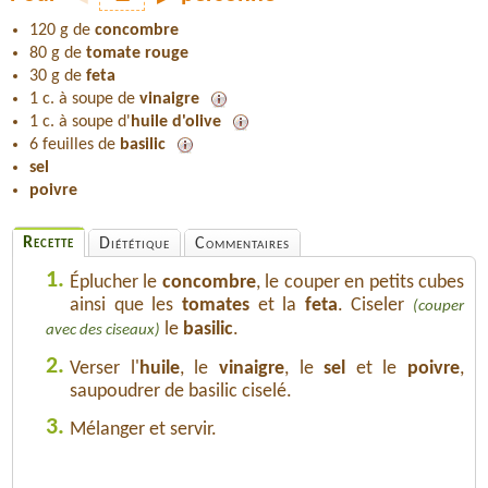
120 g de
concombre
80 g de
tomate rouge
30 g de
feta
1 c. à soupe de
vinaigre
1 c. à soupe d'
huile d'olive
6 feuilles de
basilic
sel
poivre
Recette
Diététique
Commentaires
1.
Éplucher le
concombre
, le couper en petits cubes
ainsi que les
tomates
et la
feta
. Ciseler
(couper
le
basilic
.
avec des ciseaux)
2.
Verser l'
huile
, le
vinaigre
, le
sel
et le
poivre
,
saupoudrer de basilic ciselé.
3.
Mélanger et servir.