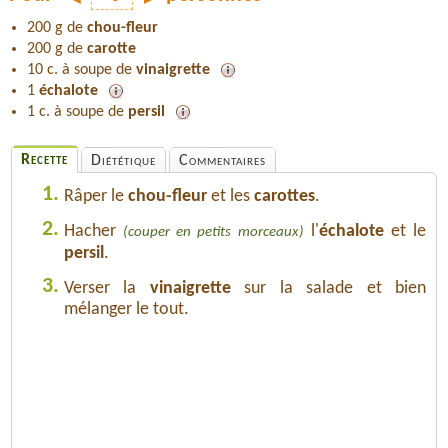
200 g de
chou-fleur
200 g de
carotte
10 c. à soupe de
vinaigrette
1
échalote
1 c. à soupe de
persil
Recette
Diététique
Commentaires
1.
Râper le
chou-fleur
et les
carottes
.
2.
Hacher
l'
échalote
et le
(couper en petits morceaux)
persil
.
3.
Verser la
vinaigrette
sur la salade et bien
mélanger le tout.