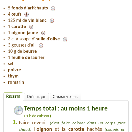
5
fonds d'artichauts
4
œufs
125 ml de
vin blanc
1
carotte
1
oignon jaune
3 c. à soupe d'
huile d'olive
3 gousses d'
ail
10 g de
beurre
1
feuille de laurier
sel
poivre
thym
romarin
Recette
Diététique
Commentaires
Temps total : au moins 1 heure
( 1 h de cuisson )
1.
Faire revenir
(c'est faire colorer dans un corps gras
l'
oignon
et la
carotte
hachés
chaud)
(coupés en