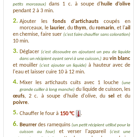
dans 1 c. à soupe d'
huile d'olive
petits morceaux)
pendant 2 à 3 min.
2.
Ajouter les
fonds d'artichauts
coupés en
morceaux, le
laurier
, du
thym
, du
romarin
, et l'
ail
en chemise, faire suer
(c'est faire chauffer sans coloration)
10 min.
3.
Déglacer
(c'est dissoudre en ajoutant un peu de liquide
au
vin blanc
dans un récipient ayant servi à une cuisson,)
et mouiller
à hauteur avec de
(c'est ajouter un liquide)
l'eau et laisser cuire 10 à 12 min.
4.
Mixer les artichauts cuits avec 1 louche
(une
du liquide de cuisson, les
grande cuiller à long manche)
œufs
, 2 c. à soupe d'huile d'olive, du
sel
et du
poivre
.
5.
Chauffer le four à
150 °C
.
6.
Beurrer
des ramequins
(un petit récipient utilisé pour la
et verser l'appareil
cuisson au four)
(c'est une