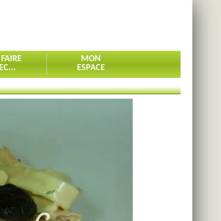
 FAIRE
MON
EC...
ESPACE