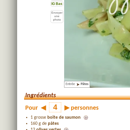
IG Bas
Envoyer
une
photo
Entrée
Pâtes
Ingrédients
Pour
◀
▶
personnes
1 grosse
boîte de saumon
160 g de
pâtes
12
olives vertes