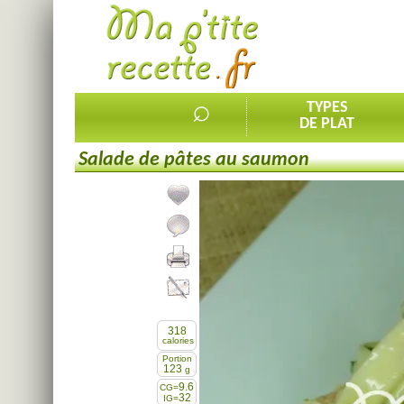
⌕
TYPES
DE PLAT
Salade de pâtes au saumon
Ajouter la recette à mes favorites
Commenter, noter la recette
Imprimer la recette
Partager cette recette
318
calories
Portion
123
g
9.6
CG=
32
IG=