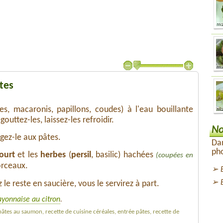
tes
es, macaronis, papillons, coudes) à l'eau bouillante
outtez-les, laissez-les refroidir.
No
ngez-le aux pâtes.
Dan
pho
ourt
et les
herbes
(
persil
, basilic) hachées
(coupées en
rceaux.
le reste en saucière, vous le servirez à part.
yonnaise au citron
.
pâtes au saumon, recette de cuisine céréales, entrée pâtes, recette de