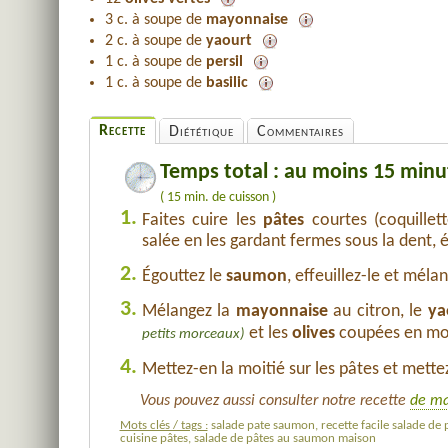
3 c. à soupe de
mayonnaise
2 c. à soupe de
yaourt
1 c. à soupe de
persil
1 c. à soupe de
basilic
Recette
Diététique
Commentaires
Temps total : au moins 15 minu
( 15 min. de cuisson )
1.
Faites cuire les
pâtes
courtes (coquillett
salée en les gardant fermes sous la dent, ég
2.
Égouttez le
saumon
, effeuillez-le et méla
3.
Mélangez la
mayonnaise
au citron, le
ya
et les
olives
coupées en mo
petits morceaux)
4.
Mettez-en la moitié sur les pâtes et mettez 
Vous pouvez aussi consulter notre recette
de ma
Mots clés / tags :
salade pate saumon, recette facile salade de 
cuisine pâtes, salade de pâtes au saumon maison