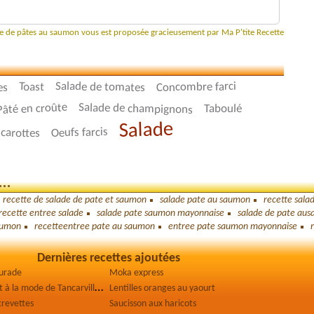
ade de pâtes au saumon vous est proposée gracieusement par Ma P'tite Recette
es
Salade de tomates
Concombre farci
Toast
Pâté en croûte
Salade de champignons
Taboulé
Salade
 carottes
Oeufs farcis
..
recette de salade de pate et saumon
salade pate au saumon
recette sala
recette entree salade
salade pate saumon mayonnaise
salade de pate au
aumon
recetteentree pate au saumon
entree pate saumon mayonnaise
Dernières recettes ajoutées
aurade
Moka express
V
ol-au-vent à la mode de Tancarville
Lentilles oranges au yaourt
crevettes
Saucisson aux haricots