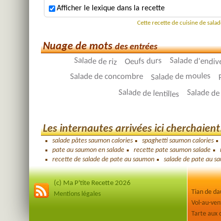
Afficher le lexique dans la recette
Cette recette de cuisine de sal
Nuage de mots
des entrées
Salade de riz
Salade d'endiv
Oeufs durs
Salade de moules
Salade de concombre
Salade de lentilles
Salade de
Les internautes arrivées ici cherchaient.
salade pâtes saumon calories
spaghetti saumon calories
pate au saumon en salade
recette pate saumon salade
recette de salade de pate au saumon
salade de pate au s
(c) Ma P'tite Recette 2026
Tian de d
Mentions légales
Tarte aux 