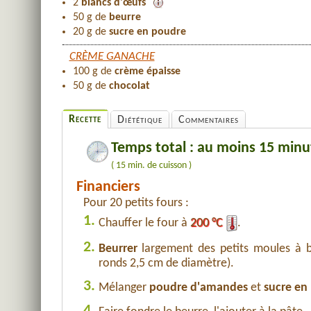
2
blancs d'œufs
50 g de
beurre
20 g de
sucre en poudre
CRÈME GANACHE
100 g de
crème épaisse
50 g de
chocolat
Recette
Diététique
Commentaires
Temps total : au moins 15 minu
( 15 min. de cuisson )
Financiers
Pour 20 petits fours :
1.
Chauffer le four à
200 °C
.
2.
Beurrer
largement des petits moules à bo
ronds 2,5 cm de diamètre).
3.
Mélanger
poudre d'amandes
et
sucre en
4.