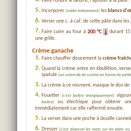
Faire fondre le beurre, l'ajouter à la pâte.
5.
Incorporer
les
blancs d'
(mêler intimement)
6.
Verser une c. à caf. de cette pâte dans les
7.
Faire cuire au four à
200 °C
durant 15 
une grille.
Crème ganache
1.
Faire chauffer doucement la
crème fraîch
2.
Quand la crème entre en ébullition, verse
spatule
(un ustensile de cuisine en forme de petite
3.
La crème à ce moment, masque le dos de la
4.
Fouetter
vigour
(c'est battre énergiquement)
ou électrique pour obtenir une
battre)
immédiatement car elle raffermit ensuite.
5.
La verser dans une poche à douille canne
6.
Dresser
(c'est disposer les mets sur les plats ou 