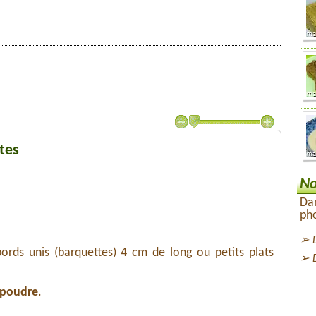
tes
No
Dan
pho
rds unis (barquettes) 4 cm de long ou petits plats
 poudre
.