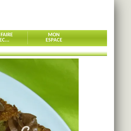
 FAIRE
MON
EC...
ESPACE