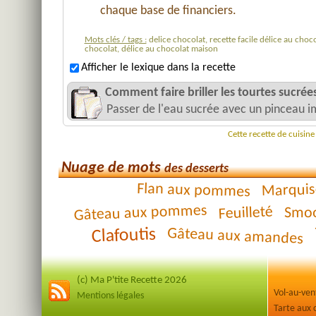
chaque base de financiers.
Mots clés / tags :
delice chocolat, recette facile délice au choco
chocolat, délice au chocolat maison
Afficher le lexique dans la recette
Comment faire briller les tourtes sucrées
Passer de l'eau sucrée avec un pinceau i
Cette recette de cuisin
Nuage de mots
des desserts
Flan aux pommes
Marquis
Gâteau aux pommes
Feuilleté
Smoo
Clafoutis
Gâteau aux amandes
(c) Ma P'tite Recette 2026
Mentions légales
Tarte aux 