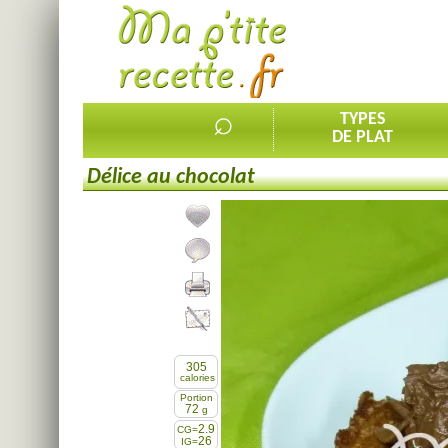
⌕
TYPES
DE PLAT
Délice au chocolat
Ajouter la recette à mes favorites
Commenter, noter la recette
Imprimer la recette
Partager cette recette
305
calories
Portion
72
g
2.9
CG=
26
IG=