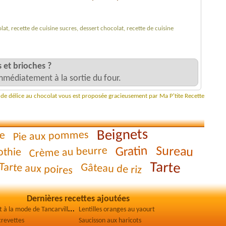
lat, recette de cuisine sucres, dessert chocolat, recette de cuisine
 et brioches ?
mmédiatement à la sortie du four.
e de délice au chocolat vous est proposée gracieusement par Ma P'tite Recette
Beignets
Pie aux pommes
e
Gratin
Sureau
Crème au beurre
thie
Tarte
Tarte aux poires
Gâteau de riz
Dernières recettes ajoutées
V
ol-au-vent à la mode de Tancarville
Lentilles oranges au yaourt
crevettes
Saucisson aux haricots