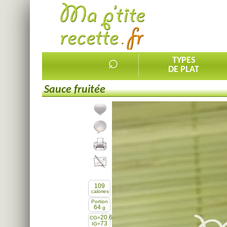
⌕
TYPES
DE PLAT
Sauce fruitée
Ajouter la recette à mes favorites
Commenter, noter la recette
Imprimer la recette
Partager cette recette
109
calories
Portion
64
g
20.6
CG=
73
IG=