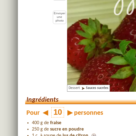
Envoyer
une
photo
Dessert
Sauces sucrées
Ingrédients
Pour
◀
▶
personnes
400 g de
fraise
250 g de
sucre en poudre
1 c. à soupe de
jus de citron