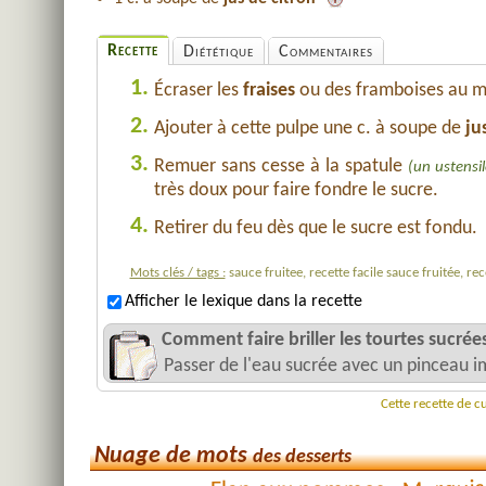
Recette
Diététique
Commentaires
1.
Écraser les
fraises
ou des framboises au mi
2.
Ajouter à cette pulpe une c. à soupe de
ju
3.
Remuer sans cesse à la spatule
(un ustensil
très doux pour faire fondre le sucre.
4.
Retirer du feu dès que le sucre est fondu.
Mots clés / tags :
sauce fruitee, recette facile sauce fruitée, r
Afficher le lexique dans la recette
Comment faire briller les tourtes sucrées
Passer de l'eau sucrée avec un pinceau i
Cette recette de c
Nuage de mots
des desserts