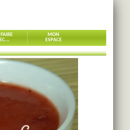
 FAIRE
MON
EC...
ESPACE