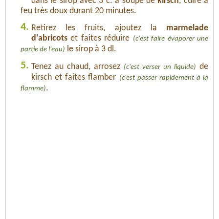
dans le sirop avec 3 c. à soupe de
kirsch
, cuire à
feu très doux durant 20 minutes.
4.
Retirez les fruits, ajoutez la
marmelade
d'abricots
et faites réduire
(c'est faire évaporer une
le sirop à 3 dl.
partie de l'eau)
5.
Tenez au chaud, arrosez
de
(c'est verser un liquide)
kirsch et faites flamber
(c'est passer rapidement à la
.
flamme)