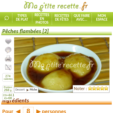
⌕
RECETTES
TYPES
RECETTES
QUE FAIRE
MON
EN
DE PLAT
DE FÊTES
AVEC...
ESPACE
PHOTOS
Pêches flambées [2]
Ajouter la recette à mes favorites
Commenter, noter la recette
Imprimer la recette
Partager cette recette
274
calories
Portion
Noter :
Dessert
Pêche
268
g
44.1
CG=
68
IG=
Ingrédients
Pour
◀
▶
personnes