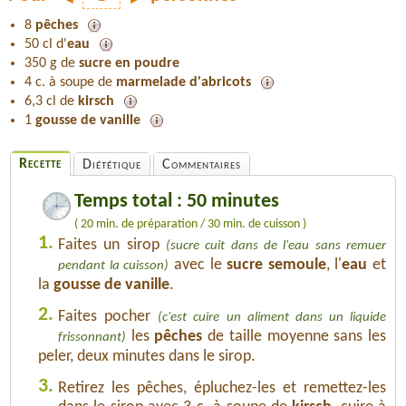
8
pêches
50 cl d'
eau
350 g de
sucre en poudre
4 c. à soupe de
marmelade d'abricots
6,3 cl de
kirsch
1
gousse de vanille
Recette
Diététique
Commentaires
Temps total : 50 minutes
( 20 min. de préparation / 30 min. de cuisson )
1.
Faites un sirop
(sucre cuit dans de l'eau sans remuer
avec le
sucre semoule
, l'
eau
et
pendant la cuisson)
la
gousse de vanille
.
2.
Faites pocher
(c'est cuire un aliment dans un liquide
les
pêches
de taille moyenne sans les
frissonnant)
peler, deux minutes dans le sirop.
3.
Retirez les pêches, épluchez-les et remettez-les