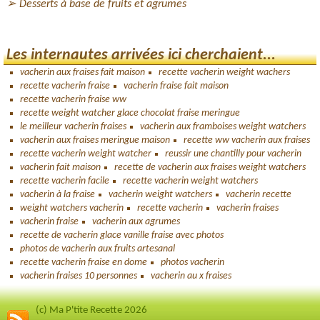
Desserts à base de fruits et agrumes
Les internautes arrivées ici cherchaient...
vacherin aux fraises fait maison
recette vacherin weight wachers
recette vacherin fraise
vacherin fraise fait maison
recette vacherin fraise ww
recette weight watcher glace chocolat fraise meringue
le meilleur vacherin fraises
vacherin aux framboises weight watchers
vacherin aux fraises meringue maison
recette ww vacherin aux fraises
recette vacherin weight watcher
reussir une chantilly pour vacherin
vacherin fait maison
recette de vacherin aux fraises weight watchers
recette vacherin facile
recette vacherin weight watchers
vacherin à la fraise
vacherin weight watchers
vacherin recette
weight watchers vacherin
recette vacherin
vacherin fraises
vacherin fraise
vacherin aux agrumes
recette de vacherin glace vanille fraise avec photos
photos de vacherin aux fruits artesanal
recette vacherin fraise en dome
photos vacherin
vacherin fraises 10 personnes
vacherin au x fraises
(c) Ma P'tite Recette 2026