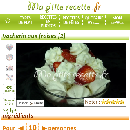
⌕
RECETTES
TYPES
RECETTES
QUE FAIRE
MON
EN
DE PLAT
DE FÊTES
AVEC...
ESPACE
PHOTOS
Vacherin aux fraises [2]
Ajouter la recette à mes favorites
Commenter, noter la recette
Imprimer la recette
Partager cette recette
420
calories
Portion
Noter :
Dessert
Fraise
249
g
18.2
CG=
25
IG=
Ingrédients
Pour
◀
▶
personnes