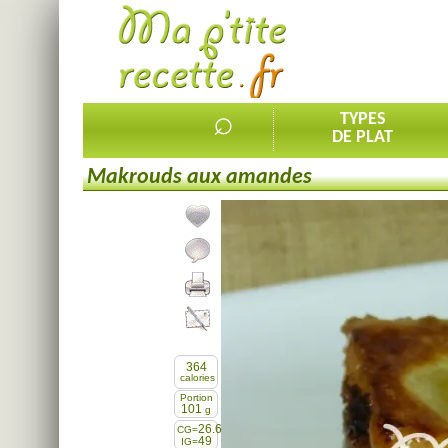
⌕
TYPES
DE PLAT
Makrouds aux amandes
Ajouter la recette à mes favorites
Commenter, noter la recette
Imprimer la recette
Partager cette recette
364
calories
Portion
101
g
26.6
CG=
49
IG=