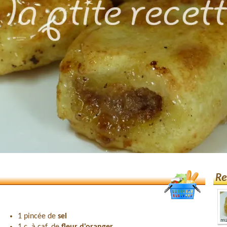
Re
1 pincée de
sel