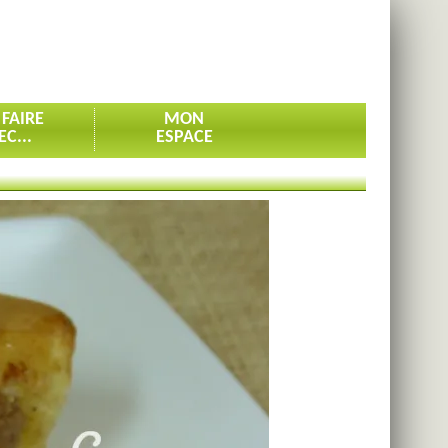
 FAIRE
MON
EC...
ESPACE