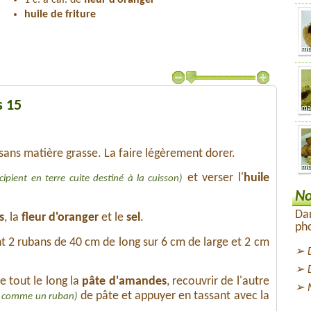
1 c. à caf. de
fleur d'oranger
huile de friture
s 15
ans matière grasse. La faire légèrement dorer.
et verser l'
huile
cipient en terre cuite destiné à la cuisson)
No
Dan
s
, la
fleur d'oranger
et le
sel
.
pho
nt 2 rubans de 40 cm de long sur 6 cm de large et 2 cm
e tout le long la
pâte d'amandes
, recouvrir de l'autre
de pâte et appuyer en tassant avec la
rme comme un ruban)