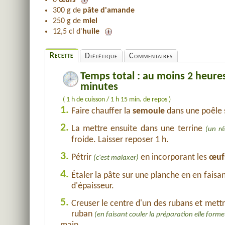
6
œufs
300 g de
pâte d'amande
250 g de
miel
12,5 cl d'
huile
Recette
Diététique
Commentaires
Temps total : au moins 2 heure
minutes
( 1 h de cuisson / 1 h 15 min. de repos )
1.
Faire chauffer la
semoule
dans une poêle s
2.
La mettre ensuite dans une terrine
(un ré
froide. Laisser reposer 1 h.
3.
Pétrir
en incorporant les
œuf
(c'est malaxer)
4.
Étaler la pâte sur une planche en en faisa
d'épaisseur.
5.
Creuser le centre d'un des rubans et mettr
ruban
(en faisant couler la préparation elle fo