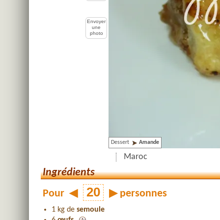
Envoyer
une
photo
Dessert
Amande
Maroc
Ingrédients
Pour
◀
▶
personnes
1 kg de
semoule