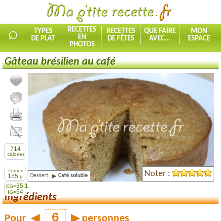
⌕
RECETTES
TYPES
RECETTES
QUE FAIRE
MON
EN
DE PLAT
DE FÊTES
AVEC...
ESPACE
PHOTOS
Gâteau brésilien au café
Ajouter la recette à mes favorites
Commenter, noter la recette
Imprimer la recette
Partager cette recette
714
calories
Portion
Noter :
Dessert
Café soluble
185
g
35.1
CG=
54
IG=
Ingrédients
Pour
◀
▶
personnes