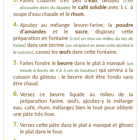
3.
Faites chauffer très peu d'
eau
, délayez
(c'est
le
café soluble
avec 1 c. à
dissoudre dans du liquide)
soupe d'eau chaude et le
rhum
.
4.
Ajoutez au mélange levure-farine, la
poudre
d'amandes
et le
sucre
, disposez cette
préparation en fontaine
(c'est un trou au milieu du tas de
dans une terrine
farine)
(un récipient en terre cuite destiné à
, cassez les
œufs
dans cette fontaine.
la cuisson)
5.
Faites fondre le
beurre
dans le plat à manqué
(un
qui servira à la
moule à bords de 4 à 5 cm de hauteur)
cuisson du gâteau : le beurre doit être fondu sans
être chaud.
6.
Versez ce beurre liquide au milieu de la
préparation farine, œufs, ajoutez-y le mélange
eau, café, rhum, mélangez bien le tout pour obtenir
une pâte très lisse.
7.
Versez cette pâte dans le plat à manqué et glissez
le plat dans le four.