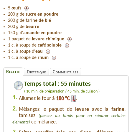
5
œufs
200 g de
sucre en poudre
200 g de
farine de blé
200 g de
beurre
150 g d'
amande en poudre
1 paquet de
levure chimique
1 c. à soupe de
café soluble
1 c. à soupe d'
eau
1 c. à soupe de
rhum
Recette
Diététique
Commentaires
Temps total : 55 minutes
( 10 min. de préparation / 45 min. de cuisson )
1.
Allumez le four à
180 °C
.
2.
Mélangez le paquet de
levure
avec la
farine
,
tamisez
(passez au tamis pour en séparer certains
ce mélange.
éléments)