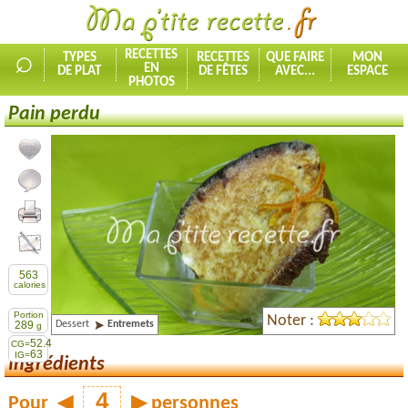
⌕
RECETTES
TYPES
RECETTES
QUE FAIRE
MON
EN
DE PLAT
DE FÊTES
AVEC...
ESPACE
PHOTOS
Pain perdu
Ajouter la recette à mes favorites
Commenter, noter la recette
Imprimer la recette
Partager cette recette
563
calories
Portion
Noter :
Dessert
Entremets
289
g
52.4
CG=
63
IG=
Ingrédients
Pour
◀
▶
personnes