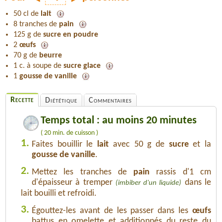
50 cl de
lait
8 tranches de
pain
125 g de
sucre en poudre
2
œufs
70 g de
beurre
1 c. à soupe de
sucre glace
1
gousse de vanille
Recette
Diététique
Commentaires
Temps total : au moins 20 minutes
( 20 min. de cuisson )
1.
Faites bouillir le
lait
avec 50 g de
sucre
et la
gousse de vanille
.
2.
Mettez les tranches de
pain
rassis d'1 cm
d'épaisseur à tremper
dans le
(imbiber d'un liquide)
lait bouilli et refroidi.
3.
Égouttez-les avant de les passer dans les
œufs
battus en omelette et additionnés du reste du