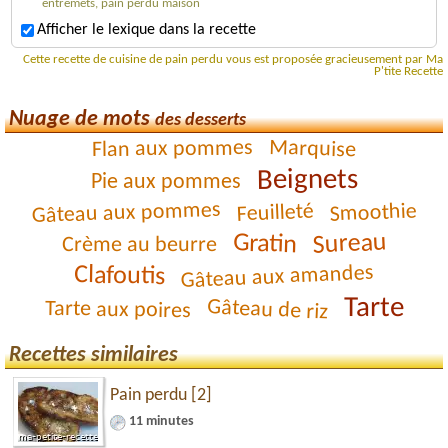
entremets, pain perdu maison
Afficher le lexique dans la recette
Cette recette de cuisine de pain perdu vous est proposée gracieusement par Ma
P'tite Recette
Nuage de mots
des desserts
Marquise
Flan aux pommes
Beignets
Pie aux pommes
Gâteau aux pommes
Smoothie
Feuilleté
Sureau
Gratin
Crème au beurre
Gâteau aux amandes
Clafoutis
Tarte
Gâteau de riz
Tarte aux poires
Recettes similaires
Pain perdu [2]
11 minutes