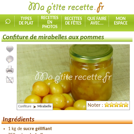
⌕
RECETTES
TYPES
RECETTES
QUE FAIRE
MON
EN
DE PLAT
DE FÊTES
AVEC...
ESPACE
PHOTOS
Confiture de mirabelles aux pommes
Ajouter la recette à mes favorites
Commenter, noter la recette
Imprimer la recette
Partager cette recette
Noter :
Confiture
Mirabelle
Ingrédients
1 kg de
sucre gélifiant