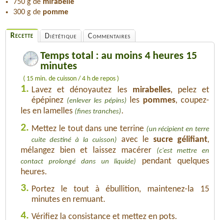
750 g de
mirabelle
300 g de
pomme
Recette
Diététique
Commentaires
Temps total : au moins 4 heures 15
minutes
( 15 min. de cuisson / 4 h de repos )
1.
Lavez et dénoyautez les
mirabelles
, pelez et
épépinez
les
pommes
, coupez-
(enlever les pépins)
les en lamelles
.
(fines tranches)
2.
Mettez le tout dans une terrine
(un récipient en terre
avec le
sucre gélifiant
,
cuite destiné à la cuisson)
mélangez bien et laissez macérer
(c'est mettre en
pendant quelques
contact prolongé dans un liquide)
heures.
3.
Portez le tout à ébullition, maintenez-la 15
minutes en remuant.
4.
Vérifiez la consistance et mettez en pots.