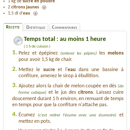
1 kg de
sucre en poudre
2
citrons jaunes
1,5 dl d'
eau
Recette
Diététique
Commentaires
Temps total : au moins 1 heure
( 1 h de cuisson )
1.
Pelez et épépinez
les
melons
(enlever les pépins)
pour avoir 1,5 kg de chair.
2.
Mettez le
sucre
et l'
eau
dans une bassine à
confiture, amenez le sirop à ébullition.
3.
Ajoutez alors la chair de melon coupée en dés
(de
et le jus des
citrons
. Laissez cuire
forme cubique)
doucement durant 1 h environ, en remuant de temps
en temps pour que la confiture n'attache pas.
4.
Écumez
et
(c'est retirer l'écume avec une écumoire)
mettez en pots.