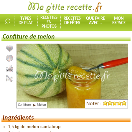
⌕
RECETTES
TYPES
RECETTES
QUE FAIRE
MON
EN
DE PLAT
DE FÊTES
AVEC...
ESPACE
PHOTOS
Confiture de melon
Ajouter la recette à mes favorites
Commenter, noter la recette
Imprimer la recette
Partager cette recette
Noter :
Confiture
Melon
Ingrédients
1,5 kg de
melon cantaloup