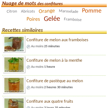
Nuage de mots
des confitures
Pomme
Orange
Marmelade
Citron
Abricots
Gelée
Poires
Framboise
Recettes similaires
Confiture de melon aux framboises
Au moins
25 minutes
Confiture de melon à la menthe
Au moins
1 heure
Confiture de pastèque au melon
Au moins
2 heures 30 minutes
Confiture aux quatre fruits
Au moins
3 jours 35 minutes