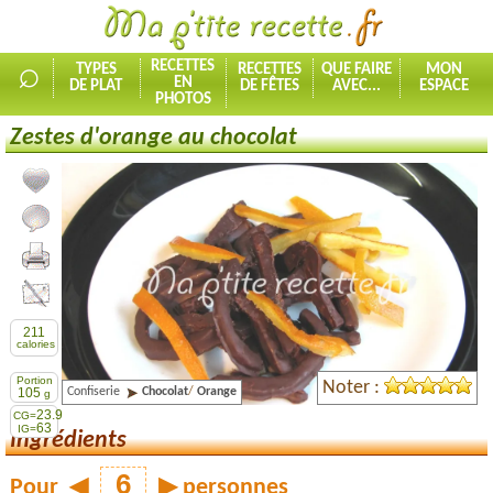
⌕
RECETTES
TYPES
RECETTES
QUE FAIRE
MON
EN
DE PLAT
DE FÊTES
AVEC...
ESPACE
PHOTOS
Zestes d'orange au chocolat
Ajouter la recette à mes favorites
Commenter, noter la recette
Imprimer la recette
Partager cette recette
211
calories
Portion
Noter :
Confiserie
Chocolat
/
Orange
105
g
23.9
CG=
63
IG=
Ingrédients
Pour
◀
▶
personnes