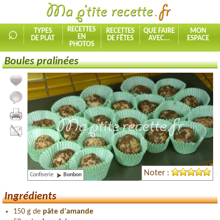
⌕
RECETTES
TYPES
RECETTES
QUE FAIRE
MON
EN
DE PLAT
DE FÊTES
AVEC...
ESPACE
PHOTOS
Boules pralinées
Ajouter la recette à mes favorites
Commenter, noter la recette
Imprimer la recette
Partager cette recette
Noter :
Confiserie
Bonbon
Ingrédients
150 g de
pâte d'amande