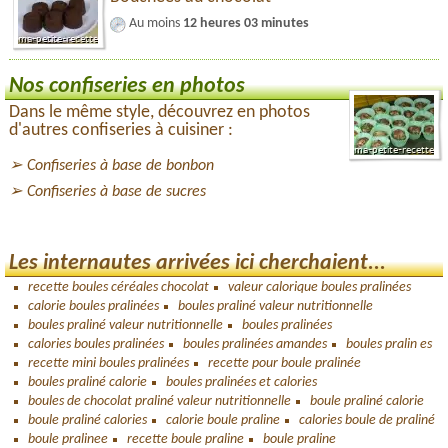
Au moins
12 heures 03 minutes
Nos confiseries en photos
Dans le même style, découvrez en photos
d'autres confiseries à cuisiner :
Confiseries à base de bonbon
Confiseries à base de sucres
Les internautes arrivées ici cherchaient...
recette boules céréales chocolat
valeur calorique boules pralinées
calorie boules pralinées
boules praliné valeur nutritionnelle
boules praliné valeur nutritionnelle
boules pralinées
calories boules pralinées
boules pralinées amandes
boules pralin es
recette mini boules pralinées
recette pour boule pralinée
boules praliné calorie
boules pralinées et calories
boules de chocolat praliné valeur nutritionnelle
boule praliné calorie
boule praliné calories
calorie boule praline
calories boule de praliné
boule pralinee
recette boule praline
boule praline