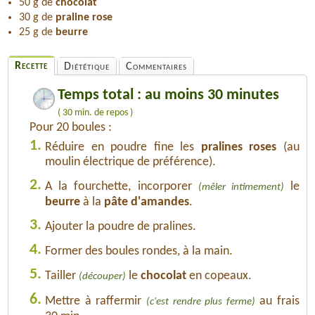
50 g de
chocolat
30 g de
praline rose
25 g de
beurre
Recette
Diététique
Commentaires
Temps total : au moins 30 minutes
( 30 min. de repos )
Pour 20 boules :
1.
Réduire en poudre fine les
pralines roses
(au
moulin électrique de préférence).
2.
A la fourchette, incorporer
le
(mêler intimement)
beurre
à la
pâte d'amandes
.
3.
Ajouter la poudre de pralines.
4.
Former des boules rondes, à la main.
5.
Tailler
le
chocolat
en copeaux.
(découper)
6.
Mettre à raffermir
au frais
(c'est rendre plus ferme)