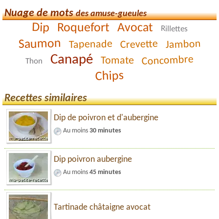
Nuage de mots
des amuse-gueules
Dip
Avocat
Roquefort
Rillettes
Saumon
Jambon
Crevette
Tapenade
Canapé
Concombre
Tomate
Thon
Chips
Recettes similaires
Dip de poivron et d'aubergine
Au moins
30 minutes
Dip poivron aubergine
Au moins
45 minutes
Tartinade châtaigne avocat