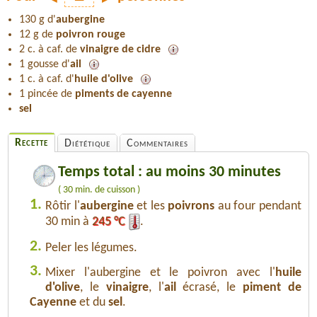
130 g d'
aubergine
12 g de
poivron rouge
2 c. à caf. de
vinaigre de cidre
1 gousse d'
ail
1 c. à caf. d'
huile d'olive
1 pincée de
piments de cayenne
sel
Recette
Diététique
Commentaires
Temps total : au moins 30 minutes
( 30 min. de cuisson )
1.
Rôtir l'
aubergine
et les
poivrons
au four pendant
30 min à
245 °C
.
2.
Peler les légumes.
3.
Mixer l'aubergine et le poivron avec l'
huile
d'olive
, le
vinaigre
, l'
ail
écrasé, le
piment de
Cayenne
et du
sel
.