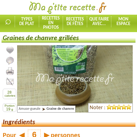
⌕
RECETTES
TYPES
RECETTES
QUE FAIRE
MON
EN
DE PLAT
DE FÊTES
AVEC...
ESPACE
PHOTOS
Graines de chanvre grillées
Ajouter la recette à mes favorites
Commenter, noter la recette
Imprimer la recette
Partager cette recette
28
calories
Portion
Noter :
Amuse-gueule
Graine de chanvre
19
g
Ingrédients
Pour
◀
▶
personnes