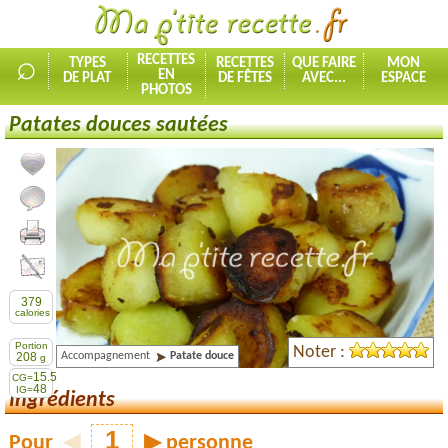
⌕
RECETTES
TYPES
RECETTES
QUE FAIRE
MON
EN
DE PLAT
DE FÊTES
AVEC...
ESPACE
PHOTOS
Patates douces sautées
Ajouter la recette à mes favorites
Commenter, noter la recette
Imprimer la recette
Partager cette recette
379
calories
Portion
Noter :
Accompagnement
Patate douce
208
g
15.5
CG=
48
IG=
Ingrédients
Pour
◀
▶
personne