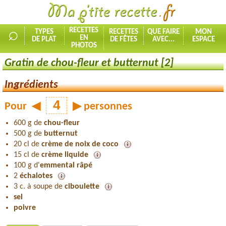
⌕
RECETTES
TYPES
RECETTES
QUE FAIRE
MON
EN
DE PLAT
DE FÊTES
AVEC...
ESPACE
PHOTOS
Gratin de chou-fleur et butternut [2]
Ingrédients
Pour
◀
▶
personnes
600 g de
chou-fleur
500 g de
butternut
20 cl de
crème de noix de coco
15 cl de
crème liquide
100 g d'
emmental râpé
2
échalotes
3 c. à soupe de
ciboulette
sel
poivre