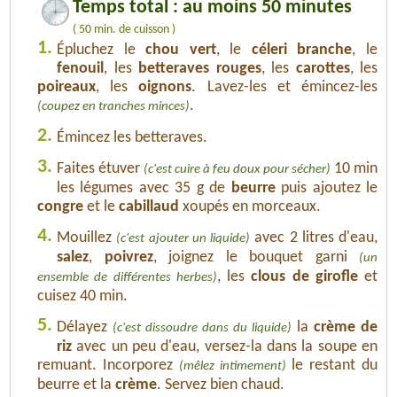
Temps total : au moins 50 minutes
( 50 min. de cuisson )
1.
Épluchez le
chou vert
, le
céleri branche
, le
fenouil
, les
betteraves rouges
, les
carottes
, les
poireaux
, les
oignons
. Lavez-les et émincez-les
.
(coupez en tranches minces)
2.
Émincez les betteraves.
3.
Faites étuver
10 min
(c'est cuire à feu doux pour sécher)
les légumes avec 35 g de
beurre
puis ajoutez le
congre
et le
cabillaud
xoupés en morceaux.
4.
Mouillez
avec 2 litres d'eau,
(c'est ajouter un liquide)
salez
,
poivrez
, joignez le bouquet garni
(un
, les
clous de girofle
et
ensemble de différentes herbes)
cuisez 40 min.
5.
Délayez
la
crème de
(c'est dissoudre dans du liquide)
riz
avec un peu d'eau, versez-la dans la soupe en
remuant. Incorporez
le restant du
(mêlez intimement)
beurre et la
crème
. Servez bien chaud.