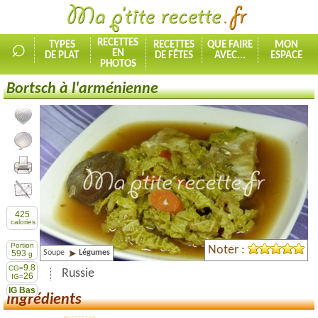
⌕
RECETTES
TYPES
RECETTES
QUE FAIRE
MON
EN
DE PLAT
DE FÊTES
AVEC...
ESPACE
PHOTOS
Bortsch à l'arménienne
Ajouter la recette à mes favorites
Commenter, noter la recette
Imprimer la recette
Partager cette recette
425
calories
Portion
Noter :
Soupe
Légumes
593
g
9.8
CG=
Russie
26
IG=
IG Bas
Ingrédients