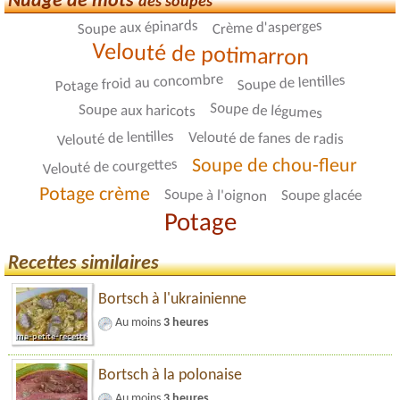
Nuage de mots
des soupes
Soupe aux épinards
Crème d'asperges
Velouté de potimarron
Potage froid au concombre
Soupe de lentilles
Soupe de légumes
Soupe aux haricots
Velouté de lentilles
Velouté de fanes de radis
Soupe de chou-fleur
Velouté de courgettes
Potage crème
Soupe à l'oignon
Soupe glacée
Potage
Recettes similaires
Bortsch à l'ukrainienne
Au moins
3 heures
Bortsch à la polonaise
Au moins
3 heures