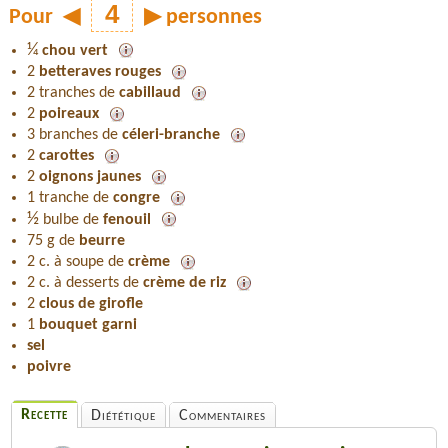
Pour
◀
▶
personnes
¼
chou vert
2
betteraves rouges
2 tranches de
cabillaud
2
poireaux
3 branches de
céleri-branche
2
carottes
2
oignons jaunes
1 tranche de
congre
½
bulbe de
fenouil
75 g de
beurre
2 c. à soupe de
crème
2 c. à desserts de
crème de riz
2
clous de girofle
1
bouquet garni
sel
poivre
Recette
Diététique
Commentaires