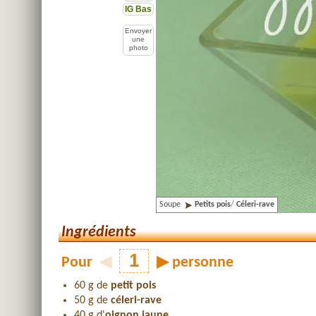
IG Bas
Envoyer
une
photo
Soupe
Petits pois
/
Céleri-rave
Ingrédients
Pour
◀
▶
personne
60 g de
petit pois
50 g de
céleri-rave
40 g d'
oignon jaune