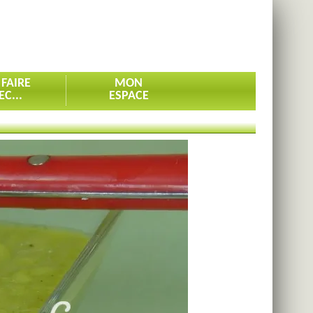
 FAIRE
MON
EC...
ESPACE