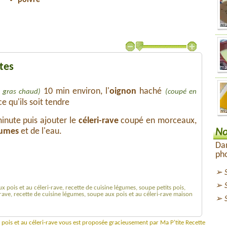
poivre
tes
10 min environ, l'
oignon
haché
s gras chaud)
(coupé en
e qu'ils soit tendre
inute puis ajouter le
céleri-rave
coupé en morceaux,
gumes
et de l'eau.
No
Dan
pho
ux pois et au céleri-rave, recette de cuisine légumes, soupe petits pois,
i-rave, recette de cuisine légumes, soupe aux pois et au céleri-rave maison
 pois et au céleri-rave vous est proposée gracieusement par Ma P'tite Recette