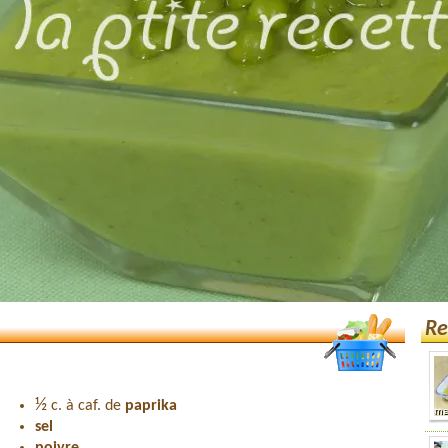
Re
½
c. à caf. de
paprika
sel