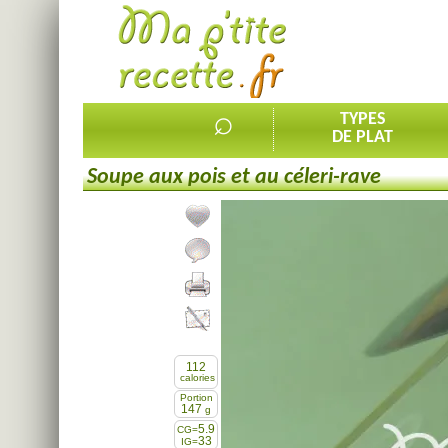
⌕
TYPES
DE PLAT
Soupe aux pois et au céleri-rave
Ajouter la recette à mes favorites
Commenter, noter la recette
Imprimer la recette
Partager cette recette
112
calories
Portion
147
g
5.9
CG=
33
IG=