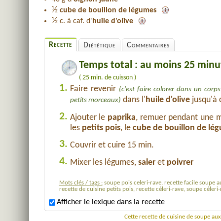
½
cube de bouillon de légumes
½
c. à caf. d'
huile d'olive
Recette
Diététique
Commentaires
Temps total : au moins 25 minu
( 25 min. de cuisson )
1.
Faire revenir
(c'est faire colorer dans un corp
dans l'
huile d'olive
jusqu'à c
petits morceaux)
2.
Ajouter le
paprika
, remuer pendant une m
les
petits pois
, le
cube de bouillon de lé
3.
Couvrir et cuire 15 min.
4.
Mixer les légumes,
saler
et
poivrer
Mots clés / tags :
soupe pois celeri-rave, recette facile soupe a
recette de cuisine petits pois, recette céleri-rave, soupe céler
Afficher le lexique dans la recette
Cette recette de cuisine de soupe aux