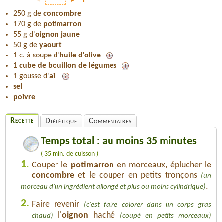
250 g de
concombre
170 g de
potimarron
55 g d'
oignon jaune
50 g de
yaourt
1 c. à soupe d'
huile d'olive
1
cube de bouillon de légumes
1 gousse d'
ail
sel
poivre
Recette
Diététique
Commentaires
Temps total : au moins 35 minutes
( 35 min. de cuisson )
1.
Couper le
potimarron
en morceaux, éplucher le
concombre
et le couper en petits tronçons
(un
.
morceau d'un ingrédient allongé et plus ou moins cylindrique)
2.
Faire revenir
(c'est faire colorer dans un corps gras
l'
oignon
haché
chaud)
(coupé en petits morceaux)