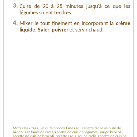
3.
Cuire de 20 à 25 minutes jusqu'à ce que les
légumes soient tendres.
4.
Mixer le tout finement en incorporant la
crème
liquide
.
Saler
,
poivrer
et servir chaud.
Mots clés / tags :
veloute brocoli fane radi, recette facile velouté de
brocolis et fanes de radis, recette de cuisine légumes, soupe brocoli,
recette de cuisine brocoli, recette radis, soupe radis, recette de cuisine