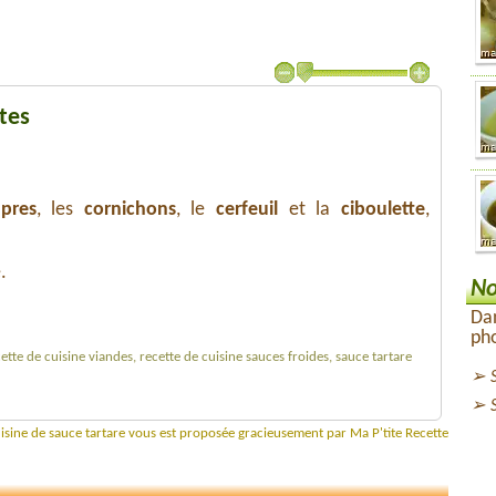
tes
âpres
, les
cornichons
, le
cerfeuil
et la
ciboulette
,
.
No
Dan
pho
cette de cuisine viandes, recette de cuisine sauces froides, sauce tartare
uisine de sauce tartare vous est proposée gracieusement par Ma P'tite Recette