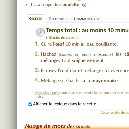
1 c. à soupe de
ciboulette
Recette
Diététique
Commentaires
Temps total : au moins 10 minu
( 10 min. de cuisson )
1.
Cuire l'
œuf
10 min à l'eau bouillante.
2.
Hachez
les
c
(coupez en petits morceaux)
mélangez tout soigneusement.
3.
Écrasez l'œuf dur et mélangez à la verdure
4.
Mélangez ce hachis à la
mayonnaise
.
Mots clés / tags :
sauce tartare, recette facile sauce tartare, re
maison
Afficher le lexique dans la recette
Cette recette de c
Nuage de mots
des sauces