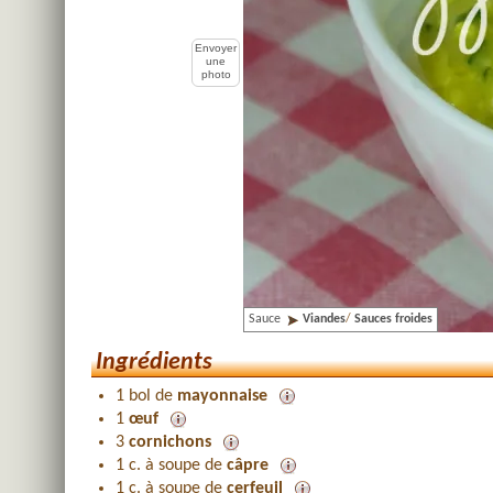
Envoyer
une
photo
Sauce
Viandes
/
Sauces froides
Ingrédients
1 bol de
mayonnaise
1
œuf
3
cornichons
1 c. à soupe de
câpre
1 c. à soupe de
cerfeuil