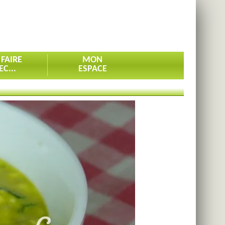
 FAIRE
MON
EC...
ESPACE