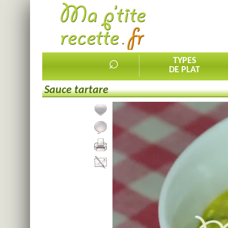
⌕
TYPES
DE PLAT
Sauce tartare
Ajouter la recette à mes favorites
Commenter, noter la recette
Imprimer la recette
Partager cette recette