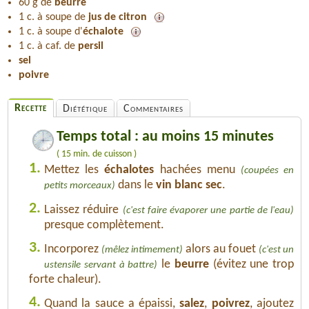
60 g de
beurre
1 c. à soupe de
jus de citron
1 c. à soupe d'
échalote
1 c. à caf. de
persil
sel
poivre
Recette
Diététique
Commentaires
Temps total : au moins 15 minutes
( 15 min. de cuisson )
1.
Mettez les
échalotes
hachées menu
(coupées en
dans le
vin blanc sec
.
petits morceaux)
2.
Laissez réduire
(c'est faire évaporer une partie de l'eau)
presque complètement.
3.
Incorporez
alors au fouet
(mêlez intimement)
(c'est un
le
beurre
(évitez une trop
ustensile servant à battre)
forte chaleur).
4.
Quand la sauce a épaissi,
salez
,
poivrez
, ajoutez