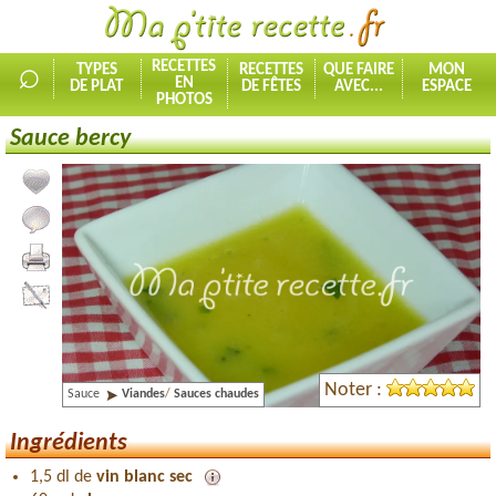
⌕
RECETTES
TYPES
RECETTES
QUE FAIRE
MON
EN
DE PLAT
DE FÊTES
AVEC...
ESPACE
PHOTOS
Sauce bercy
Ajouter la recette à mes favorites
Commenter, noter la recette
Imprimer la recette
Partager cette recette
Noter :
Sauce
Viandes
/
Sauces chaudes
Ingrédients
1,5 dl de
vin blanc sec