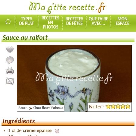
⌕
RECETTES
TYPES
RECETTES
QUE FAIRE
MON
EN
DE PLAT
DE FÊTES
AVEC...
ESPACE
PHOTOS
Sauce au raifort
Ajouter la recette à mes favorites
Commenter, noter la recette
Imprimer la recette
Partager cette recette
Noter :
Sauce
Chou-fleur
/
Poireau
Ingrédients
1 dl de
crème épaisse