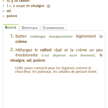
60 g de
raifort
1 c. à soupe de
vinaigre
sel
poivre
Recette
Diététique
Commentaires
1.
Battez
légèrement la
(mélangez énergiquement)
crème
.
2.
Mélangez le
raifort
râpé et la crème un peu
émulsionnée
, le
(c'est disperser aussi finement)
vinaigre
,
sel
,
poivre
.
Cette sauce convient pour les légumes comme le
chou-fleur, les poireaux, les salades de poisson fumé.